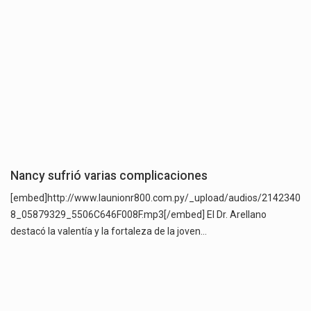
Nancy sufrió varias complicaciones
[embed]http://www.launionr800.com.py/_upload/audios/2142340
8_05879329_5506C646F008F.mp3[/embed] El Dr. Arellano
destacó la valentía y la fortaleza de la joven…