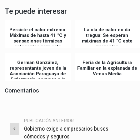
Te puede interesar
Persiste el calor extremo:
La ola de calor no da
Máximas de hasta 41 °C y
tregua: Se esperan
sensaciones térmicas
máximas de 41 °C este
sofocantes para este
miércoles
jueves
Germán González,
Feria de la Agricultura
representante joven de la
Familiar en la explanada de
Asociación Paraguaya de
Venus Media
Enfermería, convoca a la
Gran Mar...
Comentarios
PUBLICACIÓN ANTERIOR
Post
Gobierno exige a empresarios buses
navigation
cómodos y seguros