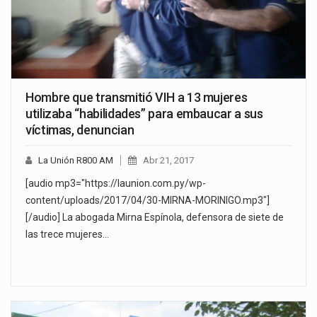
Hombre que transmitió VIH a 13 mujeres
utilizaba “habilidades” para embaucar a sus
víctimas, denuncian
La Unión R800 AM
Abr 21, 2017
[audio mp3="https://launion.com.py/wp-
content/uploads/2017/04/30-MIRNA-MORINIGO.mp3"]
[/audio] La abogada Mirna Espínola, defensora de siete de
las trece mujeres…