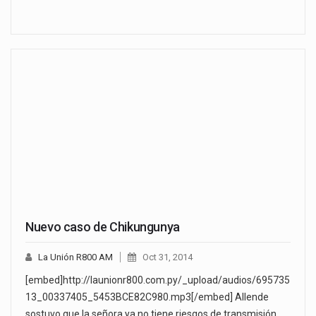
Nuevo caso de Chikungunya
La Unión R800 AM
Oct 31, 2014
[embed]http://launionr800.com.py/_upload/audios/695735
13_00337405_5453BCE82C980.mp3[/embed] Allende
sostuvo que la señora ya no tiene riesgos de transmisión.…