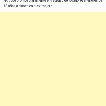
FIFA que prohíbe claramente el traspaso de jugadores menores de
18 años a clubes en el extranjero.