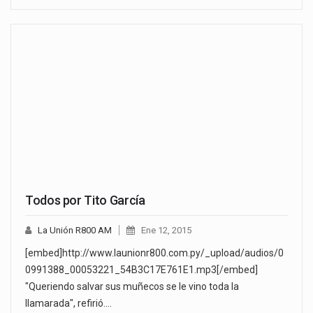
Todos por Tito García
La Unión R800 AM
Ene 12, 2015
[embed]http://www.launionr800.com.py/_upload/audios/0
0991388_00053221_54B3C17E761E1.mp3[/embed]
"Queriendo salvar sus muñecos se le vino toda la
llamarada", refirió.…