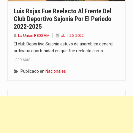
“La situación no está tan mala en el Ministerio de…
Luis Rojas Fue Reelecto Al Frente Del
Club Deportivo Sajonia Por El Periodo
El amanecer de este miércoles se caracteriza por un ambiente…
2022-2025
Hace casi dos meses que Rivas dejó el Senado y,…
La Unión R800 AM
abril 25, 2022
El club Deportivo Sajonia estuvo de asamblea general
ordinaria oportunidad en que fue reelecto como…
LEER MÁS
Publicado en
Nacionales