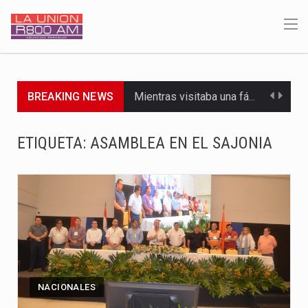
BREAKING NEWS
Mientras visitaba una fábrica de armamentos en San Paulo, el…
Rafael Filizzola, senador del Partido Democrático Progresista, calificó como "unas…
ETIQUETA:
ASAMBLEA EN EL SAJONIA
El Ministerio de Educación y Ciencias (MEC) ha confirmado la…
Para Tania, una paraguaya de 33 años que reside en…
El presidente de la República se encontraba en el aeropuerto…
Una familia atravesó momentos de extrema tensión durante la madrugada…
Fretes se refirió concretamente al recorrido que realizó este jueves…
NACIONALES