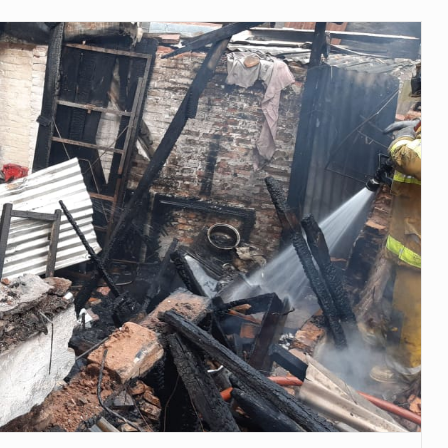
 años que reside en…
 encontraba en el aeropuerto…
de extrema tensión durante la madrugada…
al recorrido que realizó este jueves…
 el Ministerio de…
e caracteriza por un ambiente…
dejó el Senado y,…