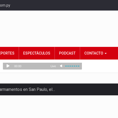
com.py
EPORTES
ESPECTÁCULOS
PODCAST
CONTACTO
e armamentos en San Paulo, el…
rtido Democrático Progresista, calificó como "unas…
ncias (MEC) ha confirmado la…