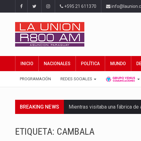
+595 21 611370
info@launion.
INICIO
NACIONALES
POLÍTICA
MUNDO
D
PROGRAMACIÓN
REDES SOCIALES
BREAKING NEWS
Mientras visitaba una fábrica d
Rafael Filizzola, senador del Pa
ETIQUETA:
CAMBALA
El Ministerio de Educación y Cie