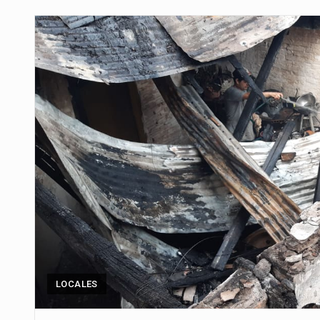
Para Tania, una paraguaya de 33
El presidente de la República se
Una familia atravesó momentos 
Fretes se refirió concretamente 
“La situación no está tan mala en
El amanecer de este miércoles s
Hace casi dos meses que Rivas 
LOCALES