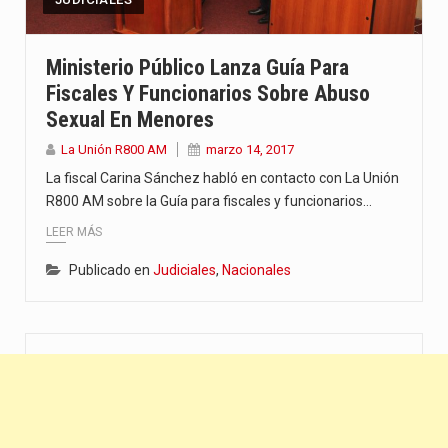
“La situación no está tan mala en el Ministerio de…
El amanecer de este miércoles se caracteriza por un ambiente…
Ministerio Público Lanza Guía Para
Fiscales Y Funcionarios Sobre Abuso
Hace casi dos meses que Rivas dejó el Senado y,…
Sexual En Menores
La Unión R800 AM
marzo 14, 2017
La fiscal Carina Sánchez habló en contacto con La Unión
R800 AM sobre la Guía para fiscales y funcionarios…
LEER MÁS
Publicado en
Judiciales
,
Nacionales