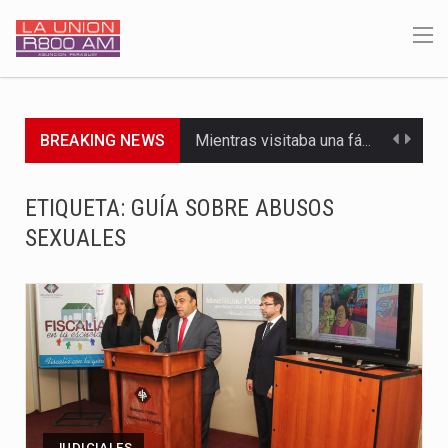
BREAKING NEWS
Mientras visitaba una fábrica de armamentos en San Paulo, el…
Rafael Filizzola, senador del Partido Democrático Progresista, calificó como "unas…
ETIQUETA:
GUÍA SOBRE ABUSOS
SEXUALES
El Ministerio de Educación y Ciencias (MEC) ha confirmado la…
Para Tania, una paraguaya de 33 años que reside en…
El presidente de la República se encontraba en el aeropuerto…
Una familia atravesó momentos de extrema tensión durante la madrugada…
Fretes se refirió concretamente al recorrido que realizó este jueves…
JUDICIALES