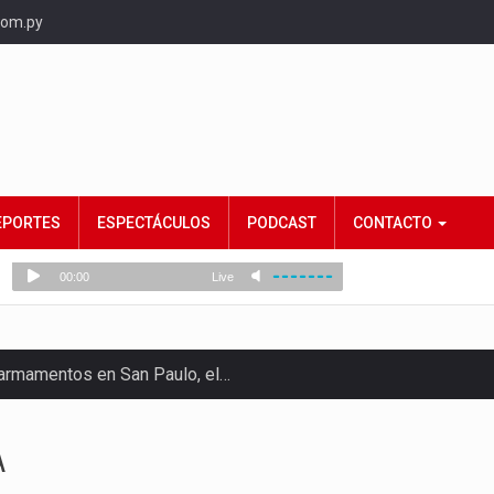
com.py
EPORTES
ESPECTÁCULOS
PODCAST
CONTACTO
e armamentos en San Paulo, el…
rtido Democrático Progresista, calificó como "unas…
A
ncias (MEC) ha confirmado la…