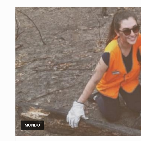
Para Tania, una paraguaya de 33
El presidente de la República se
Una familia atravesó momentos 
Fretes se refirió concretamente 
“La situación no está tan mala en
El amanecer de este miércoles s
Hace casi dos meses que Rivas 
MUNDO