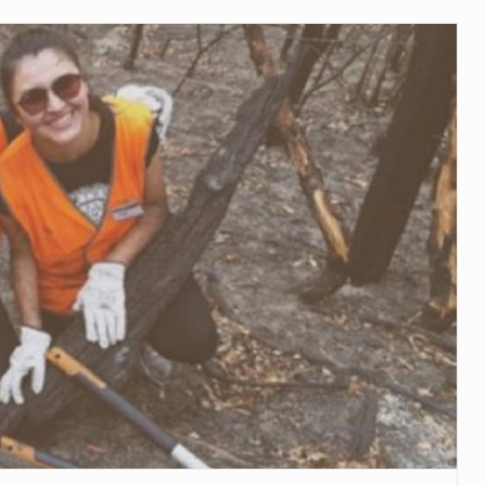
 años que reside en…
 encontraba en el aeropuerto…
de extrema tensión durante la madrugada…
al recorrido que realizó este jueves…
 el Ministerio de…
e caracteriza por un ambiente…
dejó el Senado y,…