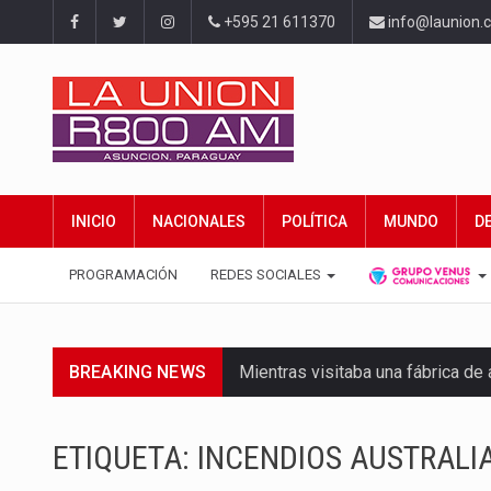
+595 21 611370
info@launion.
INICIO
NACIONALES
POLÍTICA
MUNDO
D
PROGRAMACIÓN
REDES SOCIALES
BREAKING NEWS
Mientras visitaba una fábrica d
Rafael Filizzola, senador del Pa
ETIQUETA:
INCENDIOS AUSTRALI
El Ministerio de Educación y Cie