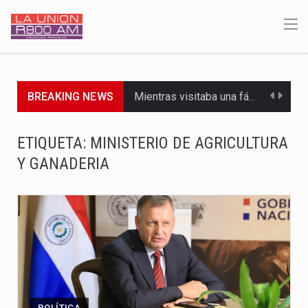
BREAKING NEWS
Mientras visitaba una fábrica de armamentos en San Paulo, el…
Rafael Filizzola, senador del Partido Democrático Progresista, calificó como "unas…
ETIQUETA:
MINISTERIO DE AGRICULTURA
Y GANADERIA
El Ministerio de Educación y Ciencias (MEC) ha confirmado la…
Para Tania, una paraguaya de 33 años que reside en…
El presidente de la República se encontraba en el aeropuerto…
Una familia atravesó momentos de extrema tensión durante la madrugada…
Fretes se refirió concretamente al recorrido que realizó este jueves…
POLÍTICA