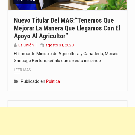
“La situación no está tan mala en el Ministerio de…
El amanecer de este miércoles se caracteriza por un ambiente…
Nuevo Titular Del MAG:“Tenemos Que
Mejorar La Manera Que Llegamos Con El
Hace casi dos meses que Rivas dejó el Senado y,…
Apoyo Al Agricultor”
La Unión
agosto 31, 2020
El flamante Ministro de Agricultura y Ganadería, Moisés
Santiago Bertoni, señaló que se está iniciando…
LEER MÁS
Publicado en
Política