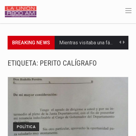
BREAKING NEWS
Mientras visitaba una fábrica de armamentos en San Paulo, el…
Rafael Filizzola, senador del Partido Democrático Progresista, calificó como "unas…
ETIQUETA:
PERITO CALÍGRAFO
El Ministerio de Educación y Ciencias (MEC) ha confirmado la…
Para Tania, una paraguaya de 33 años que reside en…
El presidente de la República se encontraba en el aeropuerto…
Una familia atravesó momentos de extrema tensión durante la madrugada…
Fretes se refirió concretamente al recorrido que realizó este jueves…
POLÍTICA