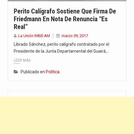
“La situación no está tan mala en el Ministerio de…
Perito Calígrafo Sostiene Que Firma De
Friedmann En Nota De Renuncia “es
El amanecer de este miércoles se caracteriza por un ambiente…
Real”
Hace casi dos meses que Rivas dejó el Senado y,…
La Unión R800 AM
marzo 09, 2017
Librado Sánchez, perito calígrafo contratado por el
Presidente de la Junta Departamental del Guairá,…
LEER MÁS
Publicado en
Política