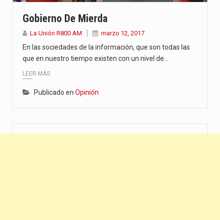
“La situación no está tan mala en el Ministerio de…
Gobierno De Mierda
El amanecer de este miércoles se caracteriza por un ambiente…
La Unión R800 AM
marzo 12, 2017
En las sociedades de la información, que son todas las
Hace casi dos meses que Rivas dejó el Senado y,…
que en nuestro tiempo existen con un nivel de…
LEER MÁS
Publicado en
Opinión