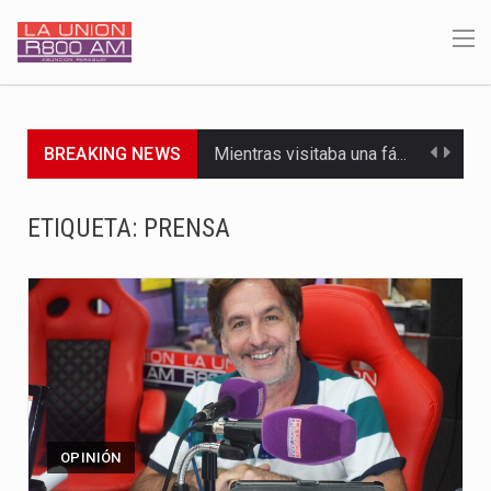
BREAKING NEWS
Mientras visitaba una fábrica de armamentos en San Paulo, el…
Rafael Filizzola, senador del Partido Democrático Progresista, calificó como "unas…
ETIQUETA:
PRENSA
El Ministerio de Educación y Ciencias (MEC) ha confirmado la…
Para Tania, una paraguaya de 33 años que reside en…
El presidente de la República se encontraba en el aeropuerto…
Una familia atravesó momentos de extrema tensión durante la madrugada…
Fretes se refirió concretamente al recorrido que realizó este jueves…
OPINIÓN