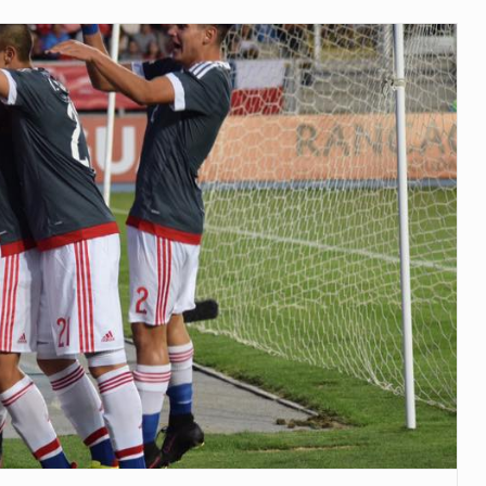
 años que reside en…
 encontraba en el aeropuerto…
de extrema tensión durante la madrugada…
al recorrido que realizó este jueves…
 el Ministerio de…
e caracteriza por un ambiente…
dejó el Senado y,…