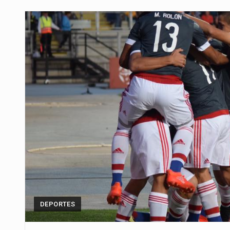
Para Tania, una paraguaya de 33
El presidente de la República se
Una familia atravesó momentos 
Fretes se refirió concretamente 
“La situación no está tan mala en
El amanecer de este miércoles s
Hace casi dos meses que Rivas 
DEPORTES