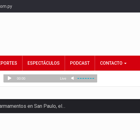
com.py
EPORTES
ESPECTÁCULOS
PODCAST
CONTACTO
e armamentos en San Paulo, el…
rtido Democrático Progresista, calificó como "unas…
ncias (MEC) ha confirmado la…