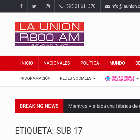
+595 21 611370
info@launion.
INICIO
NACIONALES
POLÍTICA
MUNDO
D
PROGRAMACIÓN
REDES SOCIALES
BREAKING NEWS
Mientras visitaba una fábrica d
Rafael Filizzola, senador del Pa
ETIQUETA:
SUB 17
El Ministerio de Educación y Cie