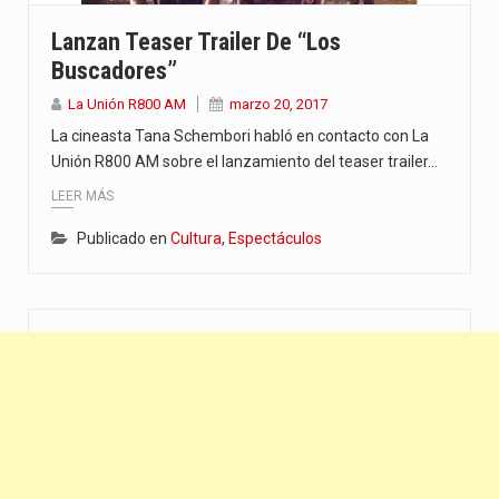
“La situación no está tan mala en el Ministerio de…
Lanzan Teaser Trailer De “Los
Buscadores”
El amanecer de este miércoles se caracteriza por un ambiente…
La Unión R800 AM
marzo 20, 2017
Hace casi dos meses que Rivas dejó el Senado y,…
La cineasta Tana Schembori habló en contacto con La
Unión R800 AM sobre el lanzamiento del teaser trailer…
LEER MÁS
Publicado en
Cultura
,
Espectáculos