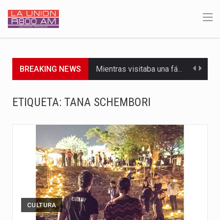
BREAKING NEWS
Mientras visitaba una fábrica de armamentos en San Paulo, el…
Rafael Filizzola, senador del Partido Democrático Progresista, calificó como "unas…
ETIQUETA:
TANA SCHEMBORI
El Ministerio de Educación y Ciencias (MEC) ha confirmado la…
Para Tania, una paraguaya de 33 años que reside en…
El presidente de la República se encontraba en el aeropuerto…
Una familia atravesó momentos de extrema tensión durante la madrugada…
Fretes se refirió concretamente al recorrido que realizó este jueves…
CULTURA