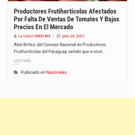
“La situación no está tan mala en el Ministerio de…
Productores Frutihortícolas Afectados
Por Falta De Ventas De Tomates Y Bajos
El amanecer de este miércoles se caracteriza por un ambiente…
Precios En El Mercado
Hace casi dos meses que Rivas dejó el Senado y,…
La Unión R800 AM
julio 26, 2021
Abel Brítez, del Consejo Nacional de Productores
Frutihortícolas del Paraguay, señaló que a nivel…
LEER MÁS
Publicado en
Nacionales