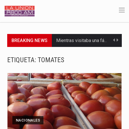
BREAKING NEWS
Mientras visitaba una fábrica de armamentos en San Paulo, el…
Rafael Filizzola, senador del Partido Democrático Progresista, calificó como "unas…
ETIQUETA:
TOMATES
El Ministerio de Educación y Ciencias (MEC) ha confirmado la…
Para Tania, una paraguaya de 33 años que reside en…
El presidente de la República se encontraba en el aeropuerto…
Una familia atravesó momentos de extrema tensión durante la madrugada…
Fretes se refirió concretamente al recorrido que realizó este jueves…
NACIONALES