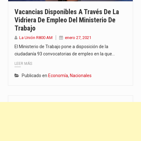
“La situación no está tan mala en el Ministerio de…
Vacancias Disponibles A Través De La
Vidriera De Empleo Del Ministerio De
El amanecer de este miércoles se caracteriza por un ambiente…
Trabajo
Hace casi dos meses que Rivas dejó el Senado y,…
La Unión R800 AM
enero 27, 2021
El Ministerio de Trabajo pone a disposición de la
ciudadanía 93 convocatorias de empleo en la que…
LEER MÁS
Publicado en
Economía
,
Nacionales