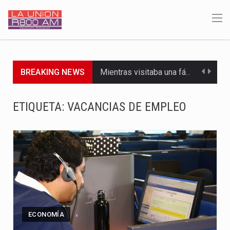
BREAKING NEWS
Mientras visitaba una fábrica de armamentos en San Paulo, el…
Rafael Filizzola, senador del Partido Democrático Progresista, calificó como "unas…
ETIQUETA:
VACANCIAS DE EMPLEO
El Ministerio de Educación y Ciencias (MEC) ha confirmado la…
Para Tania, una paraguaya de 33 años que reside en…
El presidente de la República se encontraba en el aeropuerto…
Una familia atravesó momentos de extrema tensión durante la madrugada…
Fretes se refirió concretamente al recorrido que realizó este jueves…
ECONOMÍA