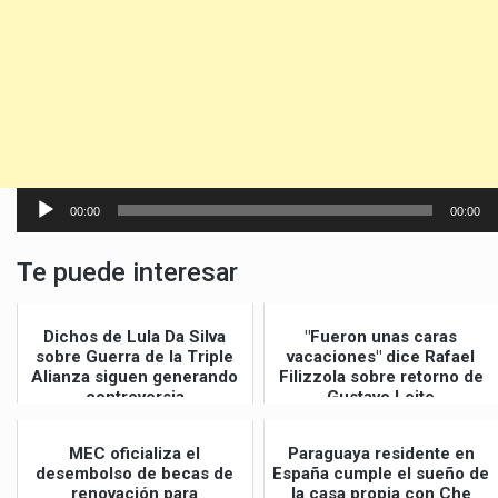
Reproductor
00:00
00:00
de
audio
Te puede interesar
Dichos de Lula Da Silva
"Fueron unas caras
sobre Guerra de la Triple
vacaciones" dice Rafael
Alianza siguen generando
Filizzola sobre retorno de
controversia
Gustavo Leite
MEC oficializa el
Paraguaya residente en
desembolso de becas de
España cumple el sueño de
renovación para
la casa propia con Che