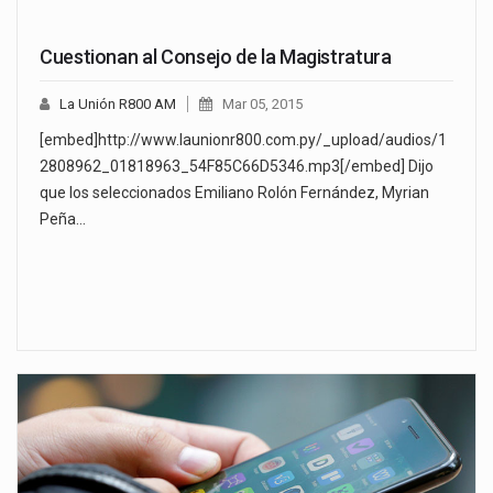
Cuestionan al Consejo de la Magistratura
La Unión R800 AM
Mar 05, 2015
[embed]http://www.launionr800.com.py/_upload/audios/1
2808962_01818963_54F85C66D5346.mp3[/embed] Dijo
que los seleccionados Emiliano Rolón Fernández, Myrian
Peña…