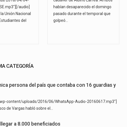
ads/2018/04/04-
cadáver de Albino Larrea. Ambos
E.mp3"][/audio]
habían desaparecido el domingo
 la Unión Nacional
pasado durante el temporal que
Estudiantes del
golpeó…
SMA CATEGORÍA
nica persona del país que contaba con 16 guardias y
py/wp-content/uploads/2016/06/WhatsApp-Audio-20160617.mp3"]
ncisco de Vargas habló sobre el…
llegar a 8.000 beneficiados