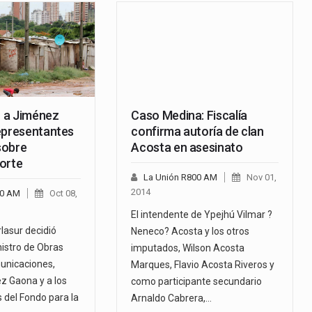
 a Jiménez
Caso Medina: Fiscalía
epresentantes
confirma autoría de clan
sobre
Acosta en asesinato
orte
La Unión R800 AM
Nov 01,
2014
00 AM
Oct 08,
El intendente de Ypejhú Vilmar ?
rlasur decidió
Neneco? Acosta y los otros
nistro de Obras
imputados, Wilson Acosta
unicaciones,
Marques, Flavio Acosta Riveros y
 Gaona y a los
como participante secundario
 del Fondo para la
Arnaldo Cabrera,…