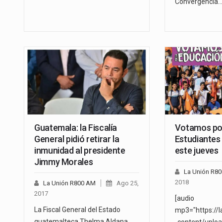
Convergencia
Guatemala: la Fiscalía
Votamos por
General pidió retirar la
Estudiantes
inmunidad al presidente
este jueves
Jimmy Morales
La Unión R8
2018
La Unión R800 AM
Ago 25,
2017
[audio
La Fiscal General del Estado
mp3="https://
guatemalteca Thelma Aldana