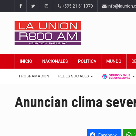
+595 21 611370
info@launion.
INICIO
NACIONALES
POLÍTICA
MUNDO
D
PROGRAMACIÓN
REDES SOCIALES
Anuncian clima sever
Facebook