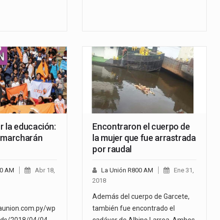
…
 la educación:
Encontraron el cuerpo de
 marcharán
la mujer que fue arrastrada
por raudal
00 AM
Abr 18,
La Unión R800 AM
Ene 31,
2018
Además del cuerpo de Garcete,
launion.com.py/wp
también fue encontrado el