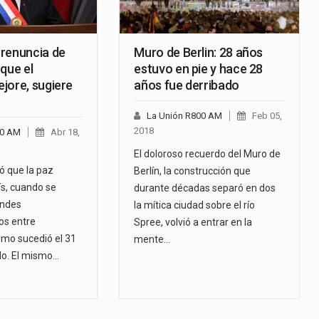
renuncia de
Muro de Berlin: 28 años
que el
estuvo en pie y hace 28
jore, sugiere
años fue derribado
La Unión R800 AM
Feb 05,
2018
00 AM
Abr 18,
El doloroso recuerdo del Muro de
ló que la paz
Berlín, la construcción que
ís, cuando se
durante décadas separó en dos
andes
la mítica ciudad sobre el río
os entre
Spree, volvió a entrar en la
mo sucedió el 31
mente…
o. El mismo…