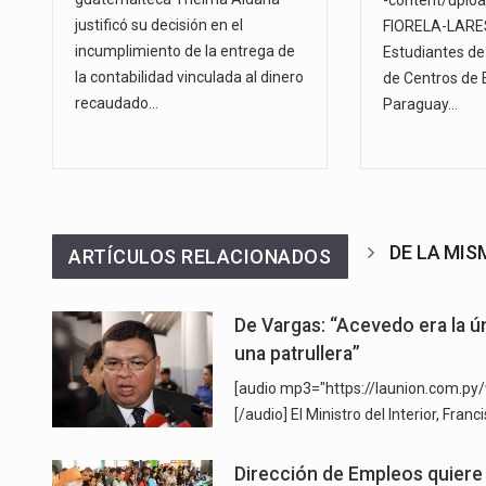
-content/uplo
justificó su decisión en el
FIORELA-LARES
incumplimiento de la entrega de
Estudiantes de
la contabilidad vinculada al dinero
de Centros de 
recaudado…
Paraguay…
DE LA MI
ARTÍCULOS RELACIONADOS
De Vargas: “Acevedo era la ú
una patrullera”
[audio mp3="https://launion.com.
[/audio] El Ministro del Interior, Fra
Dirección de Empleos quiere 