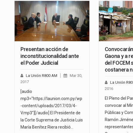
Presentan acción de
Convocarán
inconstitucionalidad ante
Gaona y a r
el Poder Judicial
del FOCEM 
costanera n
La Unión R800 AM
Mar 30,
2017
La Unión R8
2016
[audio
El Pleno del Pa
mp3="https://launion.com.py/wp
convocar al Mi
-content/uploads/2017/03/4-
Públicas y Com
V.mp3"][/audio] El Presidente de
Ramón Jiménez
la Corte Suprema de Justicia Luis
representantes
María Benítez Riera recibió…