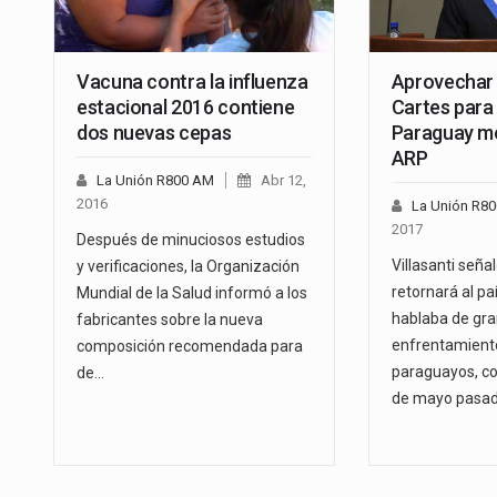
Vacuna contra la influenza
Aprovechar 
estacional 2016 contiene
Cartes para 
dos nuevas cepas
Paraguay me
ARP
La Unión R800 AM
Abr 12,
2016
La Unión R8
2017
Después de minuciosos estudios
Villasanti seña
y verificaciones, la Organización
retornará al pa
Mundial de la Salud informó a los
hablaba de gr
fabricantes sobre la nueva
enfrentamient
composición recomendada para
paraguayos, co
de…
de mayo pasad