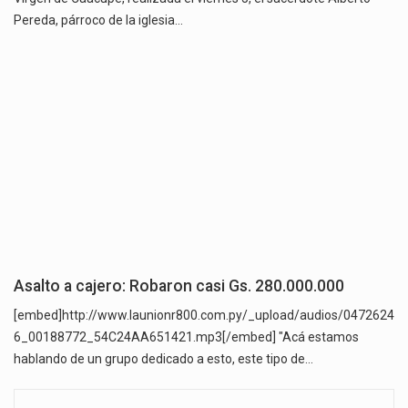
Pereda, párroco de la iglesia…
Asalto a cajero: Robaron casi Gs. 280.000.000
[embed]http://www.launionr800.com.py/_upload/audios/0472624
6_00188772_54C24AA651421.mp3[/embed] "Acá estamos
hablando de un grupo dedicado a esto, este tipo de…