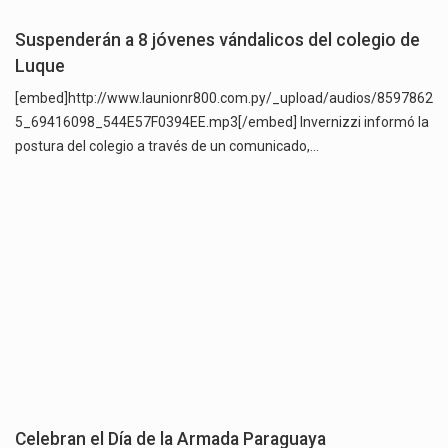
Suspenderán a 8 jóvenes vándalicos del colegio de
Luque
[embed]http://www.launionr800.com.py/_upload/audios/8597862
5_69416098_544E57F0394EE.mp3[/embed] Invernizzi informó la
postura del colegio a través de un comunicado,…
Celebran el Día de la Armada Paraguaya