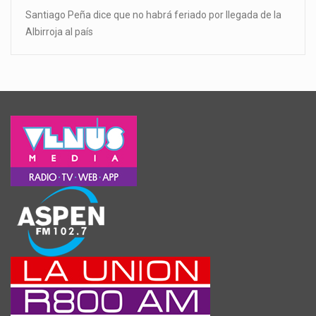
Santiago Peña dice que no habrá feriado por llegada de la
Albirroja al país