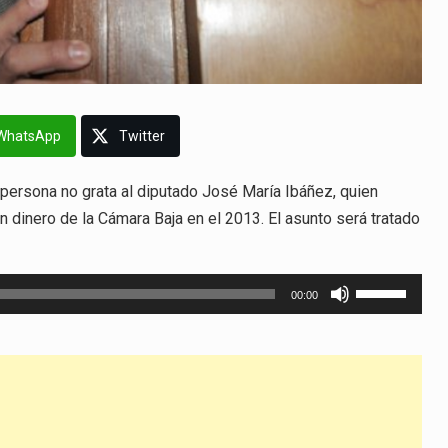
WhatsApp
Twitter
 persona no grata al diputado José María Ibáñez, quien
 dinero de la Cámara Baja en el 2013. El asunto será tratado
Utiliza
00:00
las
teclas
de
flecha
arriba/abajo
para