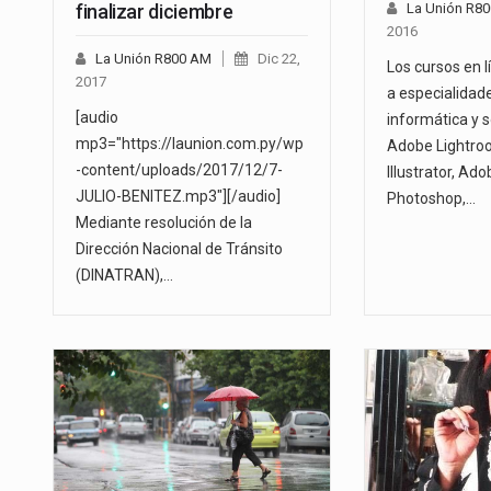
finalizar diciembre
La Unión R8
2016
La Unión R800 AM
Dic 22,
Los cursos en 
2017
a especialidad
[audio
informática y s
mp3="https://launion.com.py/wp
Adobe Lightro
-content/uploads/2017/12/7-
Illustrator, Ad
JULIO-BENITEZ.mp3"][/audio]
Photoshop,…
Mediante resolución de la
Dirección Nacional de Tránsito
(DINATRAN),…