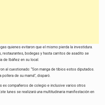
aumentar
o
disminuir
el
volumen.
gas quienes evitaron que el mismo pierda la investidura.
 restaurantes, bodegas y hasta carritos de asadito se
a de Ibáñez en su local.
eron al cuestionado: “Son manga de tibios estos diputados.
 pollera de su mamá”, disparó.
us ex compañeros de colegio e inclusive varios otros
ste lunes se realizará una multitudinaria manifestación en