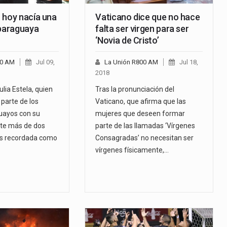
 hoy nacía una
Vaticano dice que no hace
 paraguaya
falta ser virgen para ser
‘Novia de Cristo’
00 AM
Jul 09,
La Unión R800 AM
Jul 18,
2018
lia Estela, quien
Tras la pronunciación del
parte de los
Vaticano, que afirma que las
uayos con su
mujeres que deseen formar
nte más de dos
parte de las llamadas ‘Vírgenes
es recordada como
Consagradas’ no necesitan ser
vírgenes físicamente,…