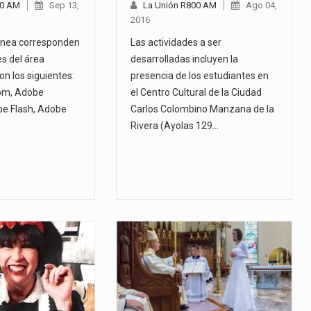
00 AM
Sep 13,
La Unión R800 AM
Ago 04,
2016
línea corresponden
Las actividades a ser
es del área
desarrolladas incluyen la
on los siguientes:
presencia de los estudiantes en
om, Adobe
el Centro Cultural de la Ciudad
obe Flash, Adobe
Carlos Colombino Manzana de la
Rivera (Ayolas 129…