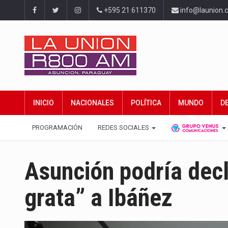
+595 21 611370
info@launion.
INICIO
NACIONALES
POLÍTICA
MUNDO
D
PROGRAMACIÓN
REDES SOCIALES
Asunción podría decl
grata” a Ibáñez