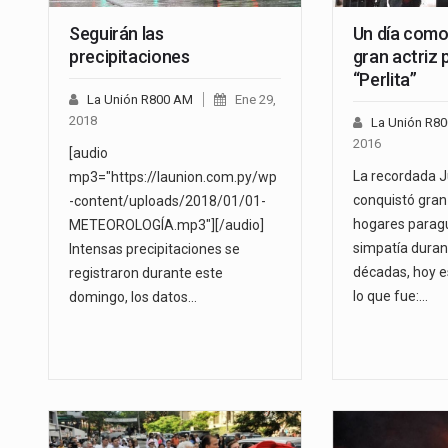
Seguirán las
Un día como
precipitaciones
gran actriz
“Perlita”
La Unión R800 AM
Ene 29,
2018
La Unión R8
2016
[audio
La recordada Ju
mp3="https://launion.com.py/wp
conquistó gran 
-content/uploads/2018/01/01-
hogares parag
METEOROLOGÍA.mp3"][/audio]
simpatía dura
Intensas precipitaciones se
décadas, hoy 
registraron durante este
lo que fue:…
domingo, los datos…