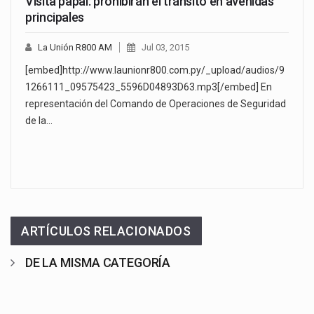
Visita papal: prohibirán el tránsito en avenidas
principales
La Unión R800 AM
Jul 03, 2015
[embed]http://www.launionr800.com.py/_upload/audios/9
1266111_09575423_5596D04893D63.mp3[/embed] En
representación del Comando de Operaciones de Seguridad
de la…
ARTÍCULOS RELACIONADOS
DE LA MISMA CATEGORÍA