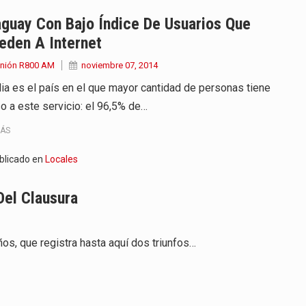
 años que reside en…
guay Con Bajo Índice De Usuarios Que
eden A Internet
 encontraba en el aeropuerto…
Unión R800 AM
noviembre 07, 2014
de extrema tensión durante la madrugada…
dia es el país en el que mayor cantidad de personas tiene
o a este servicio: el 96,5% de…
al recorrido que realizó este jueves…
MÁS
 el Ministerio de…
blicado en
Locales
e caracteriza por un ambiente…
Del Clausura
dejó el Senado y,…
os, que registra hasta aquí dos triunfos…