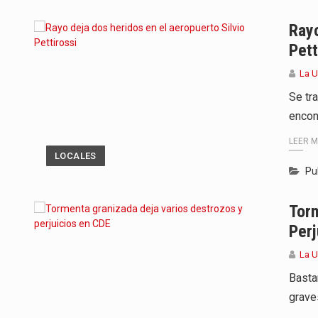
Rayo
Pett
La 
Se tr
encon
LEER 
LOCALES
Pu
Torm
Perj
La 
Basta
grave