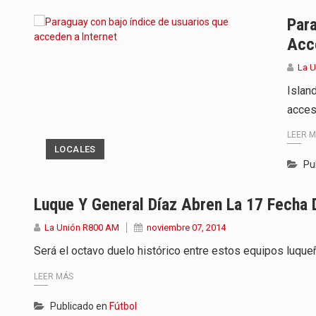
Para Tania, una paraguaya de 33
Para
Acc
El presidente de la República se
La 
Una familia atravesó momentos 
Islan
acces
Fretes se refirió concretamente 
LEER 
“La situación no está tan mala en
LOCALES
Pu
El amanecer de este miércoles s
Luque Y General Díaz Abren La 17 Fecha 
Hace casi dos meses que Rivas 
La Unión R800 AM
noviembre 07, 2014
Será el octavo duelo histórico entre estos equipos luqueñ
LEER MÁS
Publicado en
Fútbol