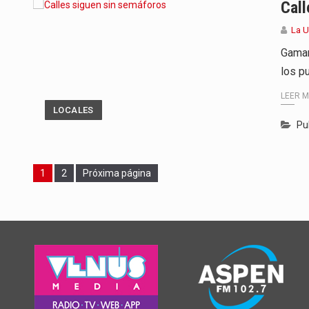
Call
La 
Gamar
los p
LEER 
LOCALES
Pu
Page
Page
1
2
Próxima página