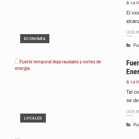
La 
El vi
alcan
LEER 
ECONOMÍA
Pu
Fuer
Ener
La 
Tal c
se de
LEER 
LOCALES
Pu