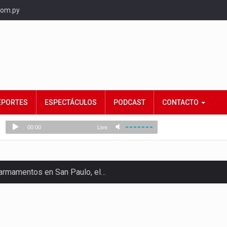
com.py
EPORTES
ESPECTÁCULOS
PODCAST
CONTACTO
e armamentos en San Paulo, el…
rtido Democrático Progresista, calificó como "unas…
ncias (MEC) ha confirmado la…