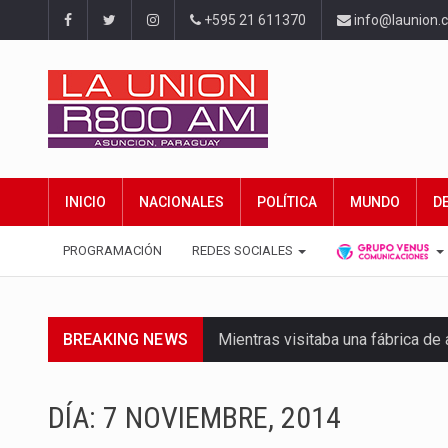
+595 21 611370
info@launion.
INICIO
NACIONALES
POLÍTICA
MUNDO
D
PROGRAMACIÓN
REDES SOCIALES
BREAKING NEWS
Mientras visitaba una fábrica d
Rafael Filizzola, senador del Pa
DÍA:
7 NOVIEMBRE, 2014
El Ministerio de Educación y Cie