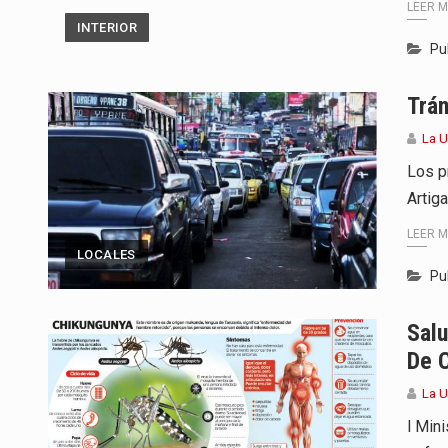
LEER 
INTERIOR
Pu
Trán
La 
Los p
Artig
LEER 
LOCALES
Pu
Salu
De 
La 
l Mini