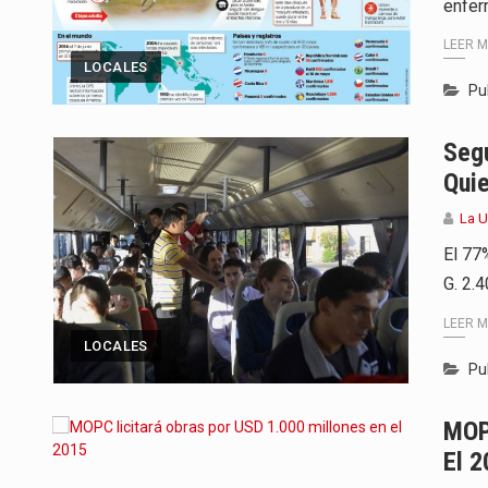
enfer
LEER 
LOCALES
Pu
Seg
Qui
La 
El 77
G. 2.
LEER 
LOCALES
Pu
MOPC
El 2