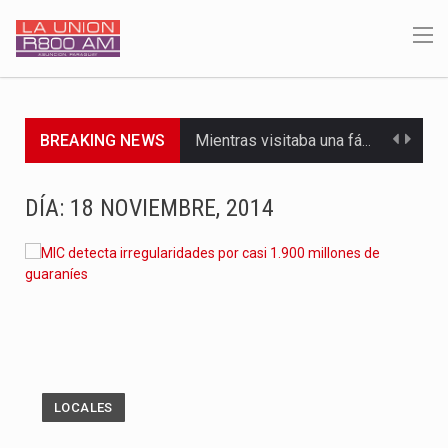
Mientras visitaba una fábrica de armamentos en San Paulo, el…
BREAKING NEWS
Rafael Filizzola, senador del Partido Democrático Progresista, calificó como "unas…
DÍA:
18 NOVIEMBRE, 2014
El Ministerio de Educación y Ciencias (MEC) ha confirmado la…
Para Tania, una paraguaya de 33 años que reside en…
El presidente de la República se encontraba en el aeropuerto…
Una familia atravesó momentos de extrema tensión durante la madrugada…
Fretes se refirió concretamente al recorrido que realizó este jueves…
LOCALES
“La situación no está tan mala en el Ministerio de…