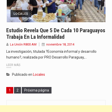
LOCALES
Estudio Revela Que 5 De Cada 10 Paraguayos
Trabaja En La Informalidad
La Unión R800 AM
noviembre 18, 2014
La investigación, titulada ?Economía informal y desarrollo
humano?, realizada por PRO Desarrollo Paraguay,…
LEER MÁS
Publicado en
Locales
Page
Page
1
2
Próxima página