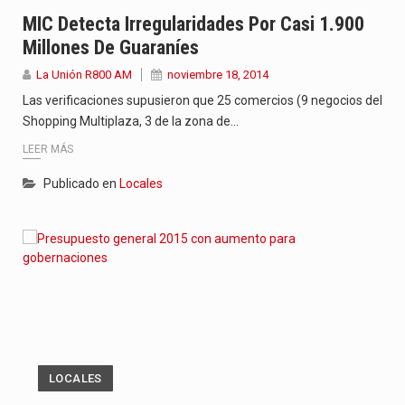
MIC Detecta Irregularidades Por Casi 1.900
El amanecer de este miércoles se caracteriza por un ambiente…
Millones De Guaraníes
Hace casi dos meses que Rivas dejó el Senado y,…
La Unión R800 AM
noviembre 18, 2014
Las verificaciones supusieron que 25 comercios (9 negocios del
Shopping Multiplaza, 3 de la zona de…
LEER MÁS
Publicado en
Locales
LOCALES