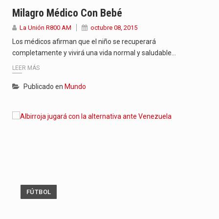
“La situación no está tan mala en el Ministerio de…
Milagro Médico Con Bebé
La Unión R800 AM
octubre 08, 2015
El amanecer de este miércoles se caracteriza por un ambiente…
Los médicos afirman que el niño se recuperará
Hace casi dos meses que Rivas dejó el Senado y,…
completamente y vivirá una vida normal y saludable…
LEER MÁS
Publicado en
Mundo
FÚTBOL