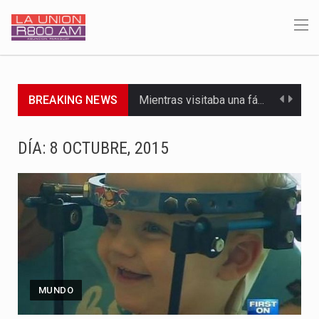
BREAKING NEWS
Mientras visitaba una fábrica de armamentos en San Paulo, el…
Rafael Filizzola, senador del Partido Democrático Progresista, calificó como "unas…
DÍA:
8 OCTUBRE, 2015
El Ministerio de Educación y Ciencias (MEC) ha confirmado la…
Para Tania, una paraguaya de 33 años que reside en…
El presidente de la República se encontraba en el aeropuerto…
Una familia atravesó momentos de extrema tensión durante la madrugada…
MUNDO
Fretes se refirió concretamente al recorrido que realizó este jueves…