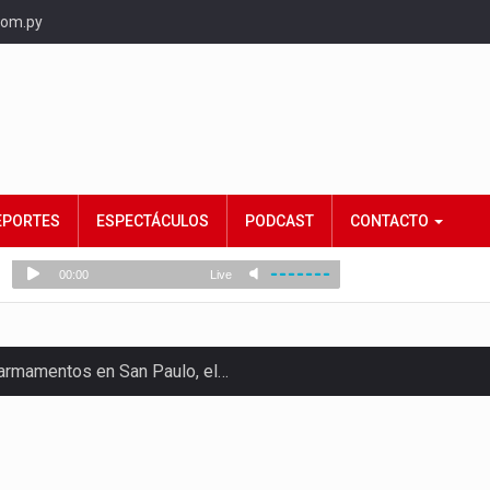
com.py
EPORTES
ESPECTÁCULOS
PODCAST
CONTACTO
e armamentos en San Paulo, el…
rtido Democrático Progresista, calificó como "unas…
ncias (MEC) ha confirmado la…