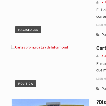
La 
El 1 d
corre
LEER 
NACIONALES
Pu
Car
La 
El ma
que m
LEER 
POLÍTICA
Pu
?Dis