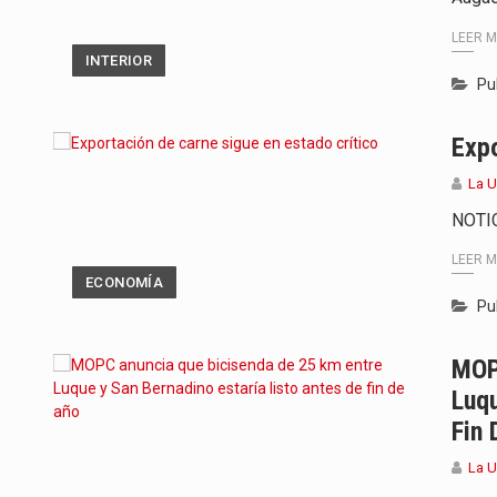
LEER 
INTERIOR
Pu
Expo
La 
NOTI
LEER 
ECONOMÍA
Pu
MOP
Luqu
Fin 
La 