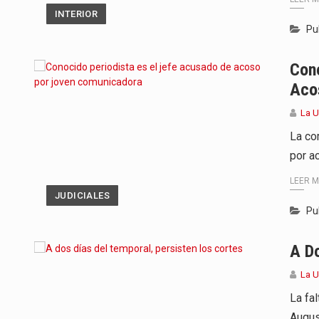
INTERIOR
Pu
Cono
Aco
La 
La co
por a
LEER 
JUDICIALES
Pu
A Do
La 
La fa
August