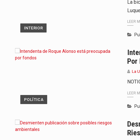
La bi
Luque
LEER 
INTERIOR
Pu
Int
Por
La 
NOTI
LEER 
POLÍTICA
Pu
Des
Rie