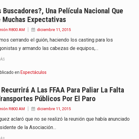
 años que reside en…
 Buscadores?, Una Película Nacional Que
e Muchas Expectativas
 encontraba en el aeropuerto…
Unión R800 AM
diciembre 11, 2015
de extrema tensión durante la madrugada…
mos cerrando el guión, haciendo los casting para los
gonistas y armando las cabezas de equipos,…
al recorrido que realizó este jueves…
MÁS
 el Ministerio de…
blicado en
Espectáculos
e caracteriza por un ambiente…
Recurrirá A Las FFAA Para Paliar La Falta
dejó el Senado y,…
ransportes Públicos Por El Paro
Unión R800 AM
diciembre 11, 2015
guez aclaró que no se realizó la reunión que había anunciado
esidente de la Asociación…
MÁS