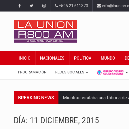
+595 21 611370
info@launion.
INICIO
NACIONALES
POLÍTICA
MUNDO
D
PROGRAMACIÓN
REDES SOCIALES
BREAKING NEWS
Mientras visitaba una fábrica d
Rafael Filizzola, senador del Pa
DÍA:
11 DICIEMBRE, 2015
El Ministerio de Educación y Cie