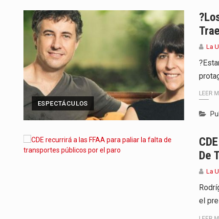
Para Tania, una paraguaya de 33
?Los
Tra
El presidente de la República se
La 
Una familia atravesó momentos 
?Esta
prota
Fretes se refirió concretamente 
LEER 
“La situación no está tan mala en
ESPECTÁCULOS
Pu
El amanecer de este miércoles s
CDE 
Hace casi dos meses que Rivas 
De T
La 
Rodrí
el pr
LEER 