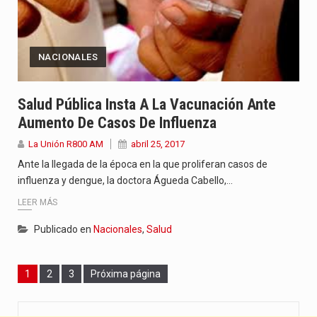
NACIONALES
Salud Pública Insta A La Vacunación Ante
Aumento De Casos De Influenza
La Unión R800 AM
abril 25, 2017
Ante la llegada de la época en la que proliferan casos de
influenza y dengue, la doctora Águeda Cabello,…
LEER MÁS
Publicado en
Nacionales
,
Salud
Page
Page
Page
1
2
3
Próxima página