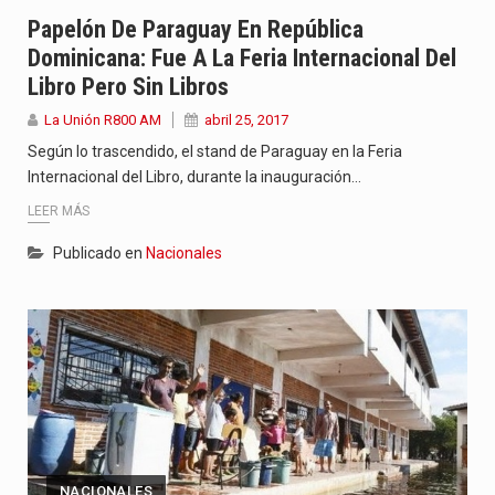
El amanecer de este miércoles se caracteriza por un ambiente…
Papelón De Paraguay En República
Dominicana: Fue A La Feria Internacional Del
Hace casi dos meses que Rivas dejó el Senado y,…
Libro Pero Sin Libros
Mientras visitaba una fábrica de armamentos en San Paulo, el…
La Unión R800 AM
abril 25, 2017
Según lo trascendido, el stand de Paraguay en la Feria
Internacional del Libro, durante la inauguración…
LEER MÁS
Publicado en
Nacionales
NACIONALES