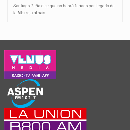
Santiago Peña dice que no habrá feriado por llegada de
la Albirroja al país