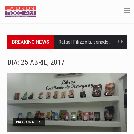
BREAKING NEWS
Rafael Filizzola, senador del Partido Democrático Progresista, calificó como "unas…
El Ministerio de Educación y Ciencias (MEC) ha confirmado la…
DÍA:
25 ABRIL, 2017
Para Tania, una paraguaya de 33 años que reside en…
El presidente de la República se encontraba en el aeropuerto…
Una familia atravesó momentos de extrema tensión durante la madrugada…
Fretes se refirió concretamente al recorrido que realizó este jueves…
NACIONALES
“La situación no está tan mala en el Ministerio de…