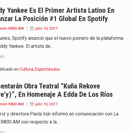
 años que reside en…
y Yankee Es El Primer Artista Latino En
nzar La Posición #1 Global En Spotify
 encontraba en el aeropuerto…
Unión R800 AM
julio 10, 2017
de extrema tensión durante la madrugada…
lunes, Spotify anunció que el nuevo pionero de la plataforma
ddy Yankee. El artista de…
al recorrido que realizó este jueves…
MÁS
 el Ministerio de…
blicado en
Cultura
,
Espectáculos
e caracteriza por un ambiente…
entarán Obra Teatral “Kuña Rekove
dejó el Senado y,…
e’y)”, En Homenaje A Edda De Los Ríos
Unión R800 AM
julio 10, 2017
triz y directora Paola Irún informó en comunicación con La
 R800 AM con respecto a la…
MÁS