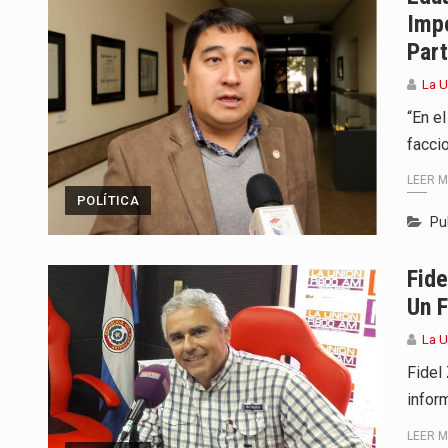
Imp
Part
La 
“En e
faccio
LEER 
POLÍTICA
Pu
Fide
Un F
La 
Fidel
infor
LEER 