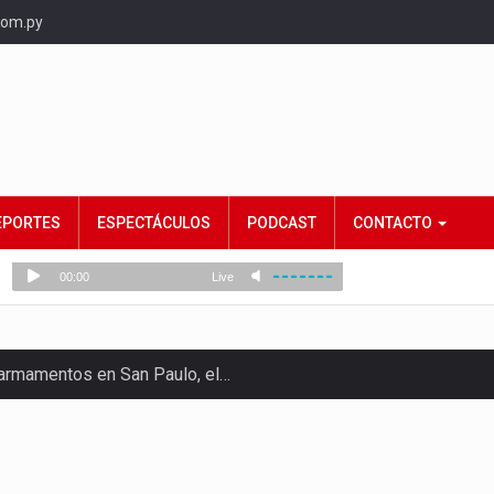
com.py
EPORTES
ESPECTÁCULOS
PODCAST
CONTACTO
e armamentos en San Paulo, el…
rtido Democrático Progresista, calificó como "unas…
ncias (MEC) ha confirmado la…