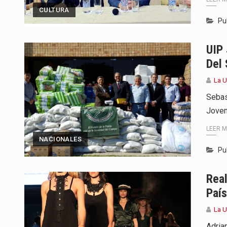
CULTURA
Pu
UIP
Del 
La 
Sebas
Joven
LEER 
NACIONALES
Pu
Real
País
La 
Adria