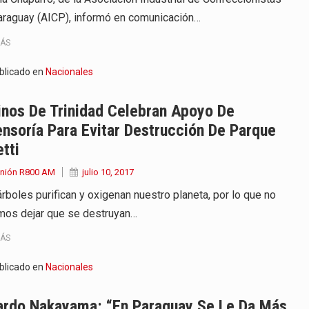
araguay (AICP), informó en comunicación…
MÁS
blicado en
Nacionales
nos De Trinidad Celebran Apoyo De
nsoría Para Evitar Destrucción De Parque
tti
Unión R800 AM
julio 10, 2017
árboles purifican y oxigenan nuestro planeta, por lo que no
os dejar que se destruyan…
MÁS
blicado en
Nacionales
ardo Nakayama: “En Paraguay Se Le Da Más