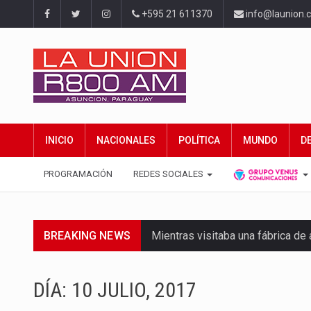
+595 21 611370
info@launion.
INICIO
NACIONALES
POLÍTICA
MUNDO
D
PROGRAMACIÓN
REDES SOCIALES
BREAKING NEWS
Mientras visitaba una fábrica d
Rafael Filizzola, senador del Pa
DÍA:
10 JULIO, 2017
El Ministerio de Educación y Cie