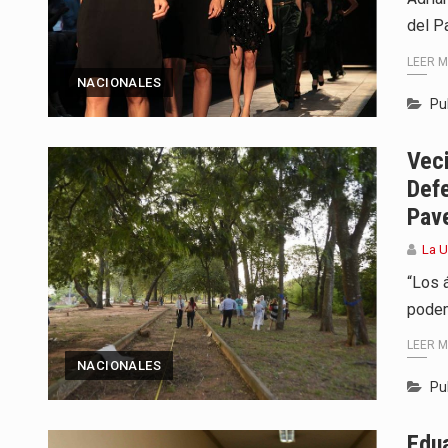
del P
LEER 
NACIONALES
Pu
Veci
Defe
Pave
La 
“Los 
podem
LEER 
NACIONALES
Pu
Edu