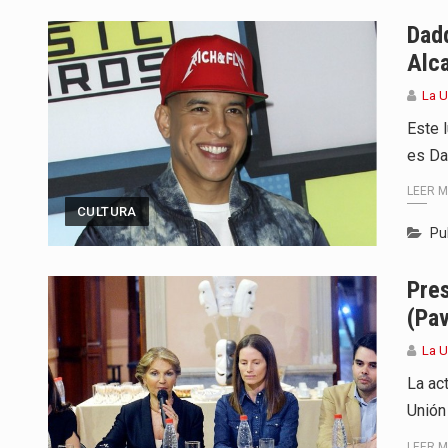
Para Tania, una paraguaya de 33
Dadd
Alca
El presidente de la República se
La 
Una familia atravesó momentos 
Este 
es Da
Fretes se refirió concretamente 
LEER 
“La situación no está tan mala en
CULTURA
Pu
El amanecer de este miércoles s
Pres
Hace casi dos meses que Rivas 
(Pav
La 
La ac
Unión
LEER 