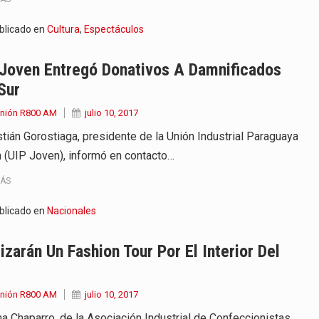
blicado en
Cultura
,
Espectáculos
 Joven Entregó Donativos A Damnificados
Sur
Unión R800 AM
julio 10, 2017
tián Gorostiaga, presidente de la Unión Industrial Paraguaya
 (UIP Joven), informó en contacto…
MÁS
blicado en
Nacionales
izarán Un Fashion Tour Por El Interior Del
Unión R800 AM
julio 10, 2017
na Chaparro, de la Asociación Industrial de Confeccionistas