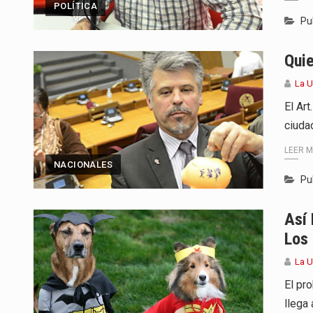
POLÍTICA
Pu
Qui
La 
El Ar
ciuda
LEER 
NACIONALES
Pu
Así
Los
La 
El pr
llega