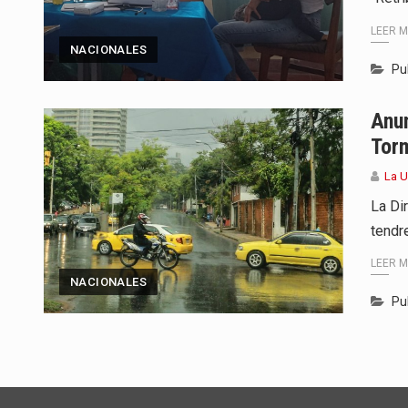
LEER 
NACIONALES
Pu
Anun
Torm
La U
La Di
tendr
LEER 
NACIONALES
Pu