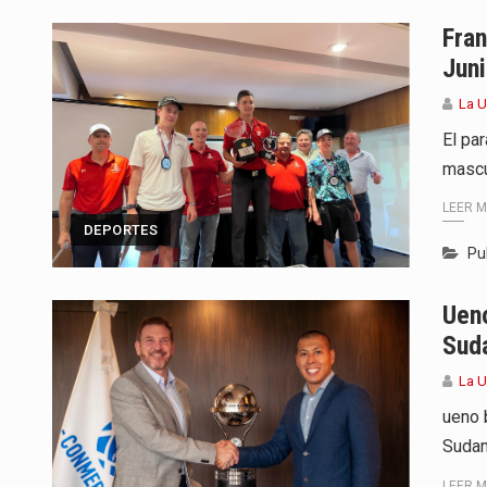
Para Tania, una paraguaya de 33
Fran
Juni
El presidente de la República se
La 
Una familia atravesó momentos 
El pa
mascu
Fretes se refirió concretamente 
LEER 
“La situación no está tan mala en
DEPORTES
Pu
El amanecer de este miércoles s
Uen
Hace casi dos meses que Rivas 
Sud
La 
ueno 
Sudam
LEER 