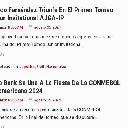
 años que reside en…
co Fernández Triunfa En El Primer Torneo
or Invitational AJGA-IP
 encontraba en el aeropuerto…
Unión R800 AM
agosto 05, 2024
de extrema tensión durante la madrugada…
raguayo Franco Fernández se coronó campeón en la rama
lina del Primer Torneo Junior Invitational…
al recorrido que realizó este jueves…
MÁS
 el Ministerio de…
blicado en
Deportes
,
Golf
,
Nacionales
e caracteriza por un ambiente…
o Bank Se Une A La Fiesta De La CONMEBOL
dejó el Senado y,…
americana 2024
Unión R800 AM
agosto 05, 2024
bank se suma como patrocinador de la CONMEBOL
ericana. En la final del torneo, que se disputará…
MÁS