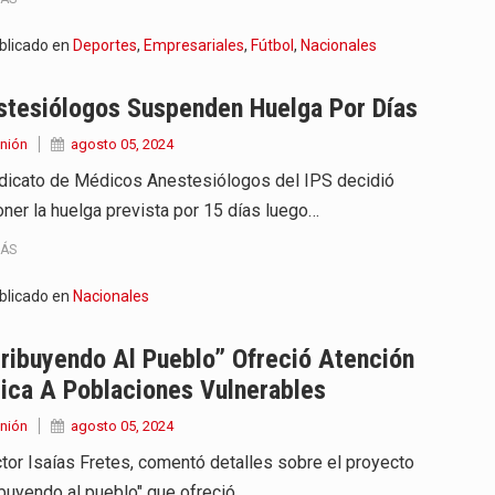
blicado en
Deportes
,
Empresariales
,
Fútbol
,
Nacionales
stesiólogos Suspenden Huelga Por Días
nión
agosto 05, 2024
ndicato de Médicos Anestesiólogos del IPS decidió
ner la huelga prevista por 15 días luego…
MÁS
blicado en
Nacionales
ribuyendo Al Pueblo” Ofreció Atención
ica A Poblaciones Vulnerables
nión
agosto 05, 2024
ctor Isaías Fretes, comentó detalles sobre el proyecto
ibuyendo al pueblo" que ofreció…