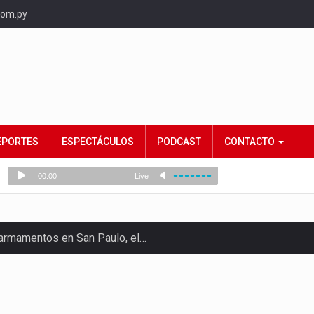
com.py
EPORTES
ESPECTÁCULOS
PODCAST
CONTACTO
e armamentos en San Paulo, el…
rtido Democrático Progresista, calificó como "unas…
ncias (MEC) ha confirmado la…