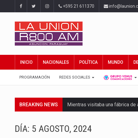
+595 21 611370
info@launion.
INICIO
NACIONALES
POLÍTICA
MUNDO
D
PROGRAMACIÓN
REDES SOCIALES
BREAKING NEWS
Mientras visitaba una fábrica d
Rafael Filizzola, senador del Pa
DÍA:
5 AGOSTO, 2024
El Ministerio de Educación y Cie