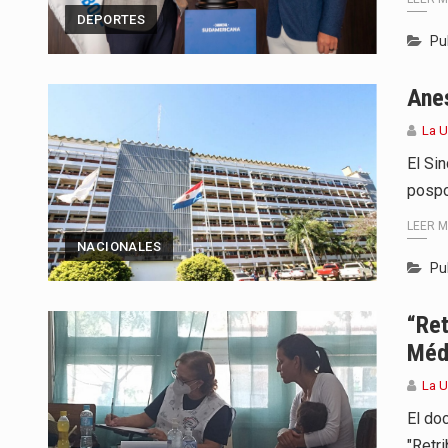
DEPORTES
Pu
Ane
La U
El Si
pospo
LEER 
NACIONALES
Pu
“Ret
Méd
La U
El do
"Retr