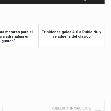
las
teclas
de
flecha
arriba/abajo
nta motores para el
Trinidense golea 4-0 a Rubio Ñu y
para
ra adrenalina en
se adueña del clásico
o guaraní
aumentar
o
disminuir
el
volumen.
PUBLICACIÓN SIGUIENTE