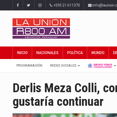
+595 21 611370
info@launion.
INICIO
NACIONALES
POLÍTICA
MUNDO
D
PROGRAMACIÓN
REDES SOCIALES
Derlis Meza Colli, co
gustaría continuar