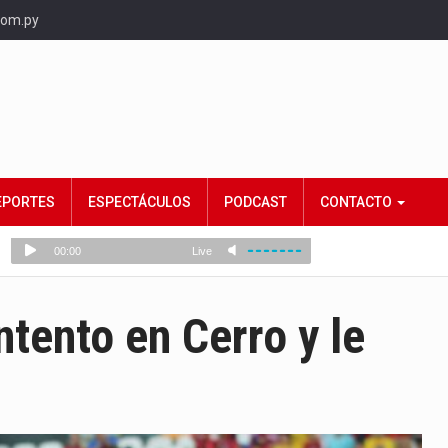
com.py
EPORTES
ESPECTÁCULOS
PODCAST
CONTACTO
ntento en Cerro y le