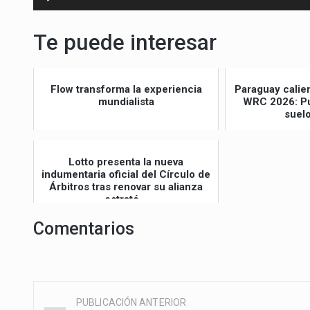
de
audio
Te puede interesar
Flow transforma la experiencia
Paraguay calie
mundialista
WRC 2026: Pu
suel
Lotto presenta la nueva
indumentaria oficial del Círculo de
Árbitros tras renovar su alianza
estraté...
Comentarios
PUBLICACIÓN ANTERIOR
Post