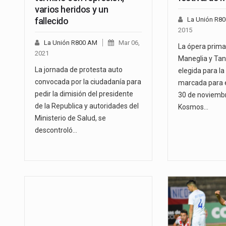
varios heridos y un
fallecido
La Unión R8
2015
La Unión R800 AM
Mar 06,
La ópera prima
2021
Maneglia y Ta
La jornada de protesta auto
elegida para la 
convocada por la ciudadanía para
marcada para e
pedir la dimisión del presidente
30 de noviembr
de la Republica y autoridades del
Kosmos…
Ministerio de Salud, se
descontroló…