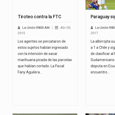
Tiroteo contra la FTC
Paraguay si
La Unión R800 AM
Abr 09,
La Unión R8
2015
2017
Los agentes se percataron de
La albirrojita s
estos sujetos habían ingresado
a 1 a Chile y s
con la intención de sacar
de clasificar al
marihuana picada de las parcelas
Sudamericano 
que habían cortado. La Fiscal
disputa en Ecua
Fany Aguilera…
encuentro…