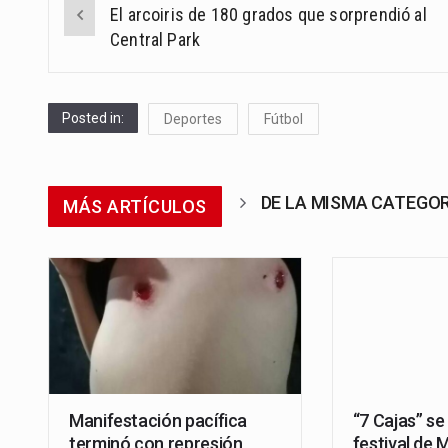
El arcoiris de 180 grados que sorprendió al
navigation
Central Park
Posted in:
Deportes
Fútbol
DE LA MISMA CATEGO
MÁS ARTÍCULOS
Manifestación pacífica
“7 Cajas” se
terminó con represión,
festival de