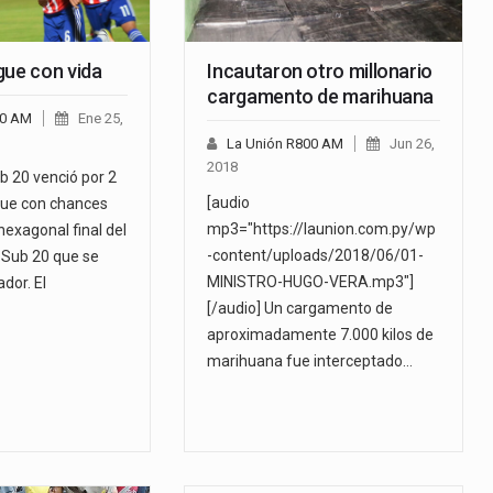
gue con vida
Incautaron otro millonario
cargamento de marihuana
00 AM
Ene 25,
La Unión R800 AM
Jun 26,
2018
ub 20 venció por 2
[audio
igue con chances
mp3="https://launion.com.py/wp
 hexagonal final del
-content/uploads/2018/06/01-
Sub 20 que se
MINISTRO-HUGO-VERA.mp3"]
dor. El
[/audio] Un cargamento de
aproximadamente 7.000 kilos de
marihuana fue interceptado…