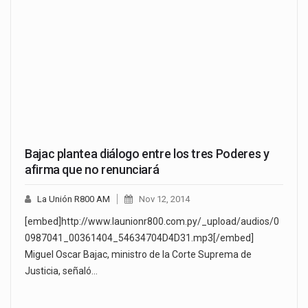
Bajac plantea diálogo entre los tres Poderes y
afirma que no renunciará
La Unión R800 AM
Nov 12, 2014
[embed]http://www.launionr800.com.py/_upload/audios/0
0987041_00361404_54634704D4D31.mp3[/embed]
Miguel Oscar Bajac, ministro de la Corte Suprema de
Justicia, señaló…