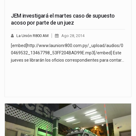
JEM investigará el martes caso de supuesto
acoso por parte de un juez
La Unión R800 AM
Ago 28, 2014
[embed]http://www.launionr800.com.py/_upload/audios/0
0469532_13467798_53FF204BAD99E.mp3[/embed] Este
jueves se librarán los oficios correspondientes para contar…