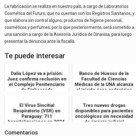
La fabricación se realiza en nuestro país, a cargo de Laboratorios
Cosmética del Futuro, que no cuentan con los Registros Sanitarios, y
que elabora sin control alguno, productos de higiene personal,
cosméticos y perfumes; por lo que posteriormente, será sometido a
una sanción a cargo de la Asesoría Jurídica de Dinavisa, para luego
presentar la denuncia ante la fiscalía.
Te puede interesar
Dalia López va a prisión:
Banco de Huesos de la
Juez confirma reclusión en
Facultad de Ciencias
el Complejo Penitenciario
Médicas de la UNA alcanza
de Emboscada
el injerto óseo cadavérico
N° 1...
El Virus Sincitial
Tres nuevas drogas
Respiratorio (VSR) en
disponibles para pacientes
Paraguay: 711
oncológicos sin necesidad
hospitalizaciones en 2024,
de amparo judicial
8 muertes
Comentarios