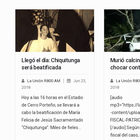
Llegó el día: Chiquitunga
Murió calci
será beatificada
chocar cont
La Unión R800 AM
Jun 23,
La Unión R8
2018
2018
Hoy a las 16 horas en el Estadio
[audio
de Cerro Porteño; se llevará a
mp3="https://
cabo la beatificación de María
-content/uplo
Felicia de Jesús Sacramentado
FISCAL-PATRI
“Chiquitunga”. Miles de fieles…
[/audio] Según
fiscal del caso,