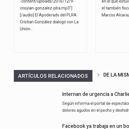
-content/uploads/2016/12/9-
en el que estu
crisyian-gonzalez-plra.mp3"]
el también fisc
[/audio] El Apoderado del PLRA
Marcos Alcaraz
Cristian González dialogó con La
Unión…
DE LA MI
ARTÍCULOS RELACIONADOS
Internan de urgencia a Charli
Según informa el portal de espectácu
dolores agudos en el pecho y deshidr
Facebook ya trabaja en un b