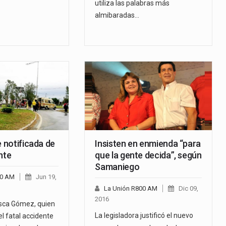
utiliza las palabras más
almibaradas…
e notificada de
Insisten en enmienda “para
nte
que la gente decida”, según
Samaniego
00 AM
Jun 19,
La Unión R800 AM
Dic 09,
2016
cisca Gómez, quien
La legisladora justificó el nuevo
l fatal accidente