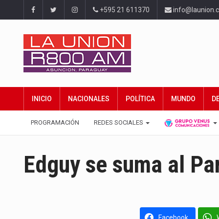
+595 21 611370
info@launion.
INICIO
NACIONALES
POLÍTICA
MUNDO
D
PROGRAMACIÓN
REDES SOCIALES
Edguy se suma al Pa
Facebook