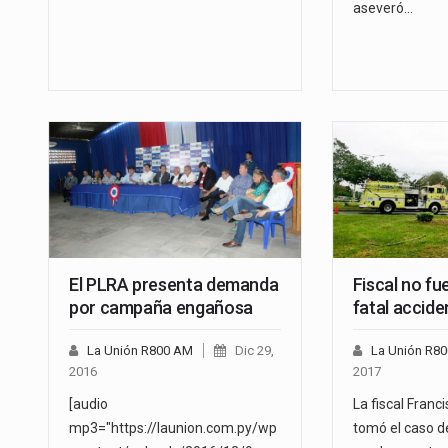
aseveró…
El PLRA presenta demanda
Fiscal no fu
por campaña engañosa
fatal accide
La Unión R800 AM
Dic 29,
La Unión R8
2016
2017
[audio
La fiscal Fran
mp3="https://launion.com.py/wp
tomó el caso de