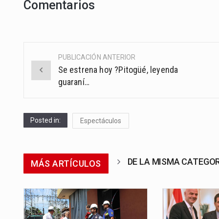
Comentarios
PUBLICACIÓN ANTERIOR
Post
Se estrena hoy ?Pitogüé, leyenda
navigation
guaraní…
Posted in:
Espectáculos
DE LA MISMA CATEGO
MÁS ARTÍCULOS