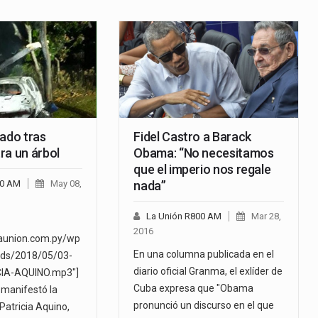
nado tras
Fidel Castro a Barack
ra un árbol
Obama: “No necesitamos
que el imperio nos regale
00 AM
May 08,
nada”
La Unión R800 AM
Mar 28,
2016
launion.com.py/wp
En una columna publicada en el
ads/2018/05/03-
diario oficial Granma, el exlíder de
CIA-AQUINO.mp3"]
Cuba expresa que "Obama
 manifestó la
pronunció un discurso en el que
 Patricia Aquino,