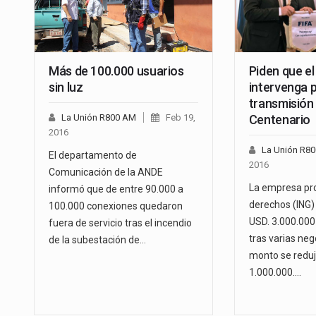
Más de 100.000 usuarios
Piden que e
sin luz
intervenga 
transmisión
La Unión R800 AM
Feb 19,
Centenario
2016
La Unión R8
El departamento de
2016
Comunicación de la ANDE
La empresa pro
informó que de entre 90.000 a
derechos (ING) 
100.000 conexiones quedaron
USD. 3.000.000
fuera de servicio tras el incendio
tras varias neg
de la subestación de…
monto se redu
1.000.000.…