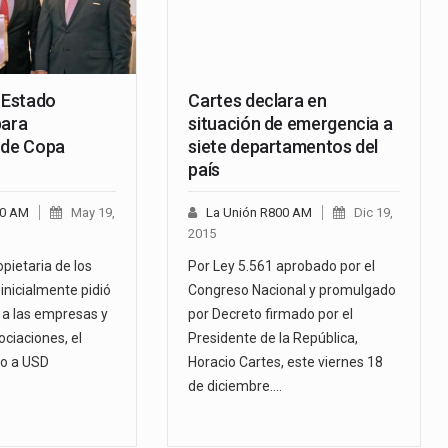
l Estado
Cartes declara en
para
situación de emergencia a
 de Copa
siete departamentos del
país
00 AM
May 19,
La Unión R800 AM
Dic 19,
2015
pietaria de los
Por Ley 5.561 aprobado por el
inicialmente pidió
Congreso Nacional y promulgado
 a las empresas y
por Decreto firmado por el
ociaciones, el
Presidente de la República,
jo a USD
Horacio Cartes, este viernes 18
de diciembre.…