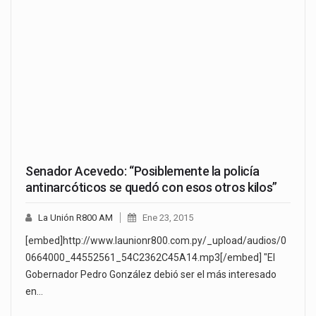
Senador Acevedo: “Posiblemente la policía
antinarcóticos se quedó con esos otros kilos”
La Unión R800 AM
Ene 23, 2015
[embed]http://www.launionr800.com.py/_upload/audios/0
0664000_44552561_54C2362C45A14.mp3[/embed] "El
Gobernador Pedro González debió ser el más interesado
en…