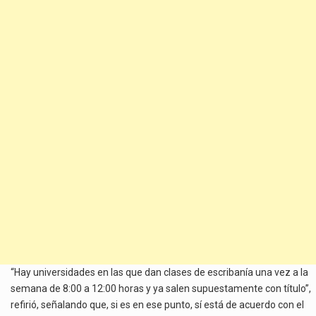
“Hay universidades en las que dan clases de escribanía una vez a la
semana de 8:00 a 12:00 horas y ya salen supuestamente con título”,
refirió, señalando que, si es en ese punto, sí está de acuerdo con el