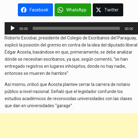
Facebook
WhatsApp
Twitter
Reproductor
00:00
00:00
de
Roberto Escobar, presidente del Colegio de Escribanos del Paraguay,
audio
explicó la posición del gremio en contra de la idea del diputado liberal
Édgar Acosta, basándose en que, primeramente, se debe analizar
dónde se necesitan escribanos, ya que, según comentó, “se han
entregado registros en lugares inhóspitos, donde no hay nadie,
entonces se mueren de hambre”.
Así mismo, criticó que Acosta plantee cerrar la carrera de notario
público a nivel nacional. Señaló que el legislador confunde los
estudios académicos de reconocidas universidades con las clases
que dan en universidades “garage”.