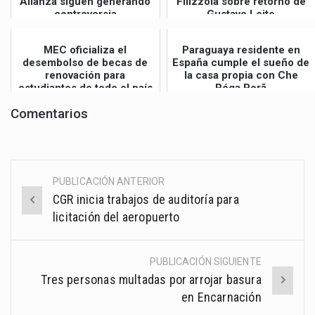
Alianza siguen generando
Filizzola sobre retorno de
controversia
Gustavo Leite
MEC oficializa el
Paraguaya residente en
desembolso de becas de
España cumple el sueño de
renovación para
la casa propia con Che
estudiantes de todo el país
Róga Porã
Comentarios
PUBLICACIÓN ANTERIOR
Post
CGR inicia trabajos de auditoría para
navigation
licitación del aeropuerto
PUBLICACIÓN SIGUIENTE
Tres personas multadas por arrojar basura
en Encarnación