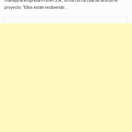
maneja la empresa Pronet S.A., firma con la cual se acordó el
proyecto: "Ellos están recibiendo…