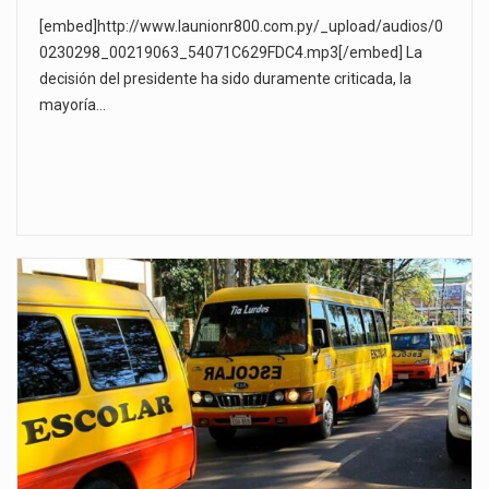
[embed]http://www.launionr800.com.py/_upload/audios/0
0230298_00219063_54071C629FDC4.mp3[/embed] La
decisión del presidente ha sido duramente criticada, la
mayoría…