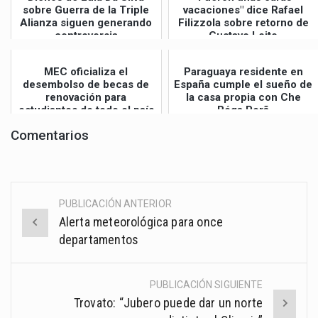
sobre Guerra de la Triple
vacaciones" dice Rafael
Alianza siguen generando
Filizzola sobre retorno de
controversia
Gustavo Leite
MEC oficializa el
Paraguaya residente en
desembolso de becas de
España cumple el sueño de
renovación para
la casa propia con Che
estudiantes de todo el país
Róga Porã
Comentarios
PUBLICACIÓN ANTERIOR
Post
Alerta meteorológica para once
navigation
departamentos
PUBLICACIÓN SIGUIENTE
Trovato: “Jubero puede dar un norte