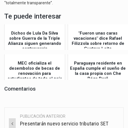
“totalmente transparente”.
Te puede interesar
Dichos de Lula Da Silva
"Fueron unas caras
sobre Guerra de la Triple
vacaciones" dice Rafael
Alianza siguen generando
Filizzola sobre retorno de
controversia
Gustavo Leite
MEC oficializa el
Paraguaya residente en
desembolso de becas de
España cumple el sueño de
renovación para
la casa propia con Che
estudiantes de todo el país
Róga Porã
Comentarios
PUBLICACIÓN ANTERIOR
Post
Presentarán nuevo servicio tributario SET