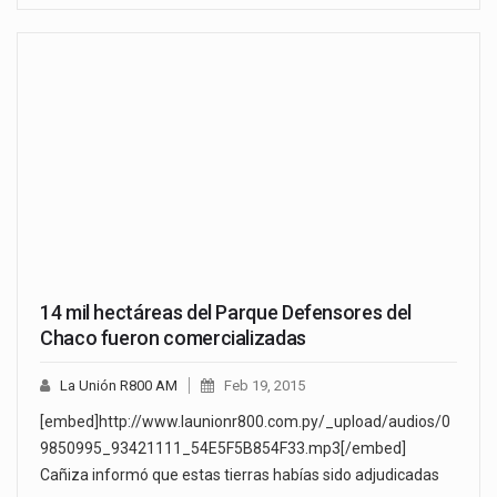
14 mil hectáreas del Parque Defensores del
Chaco fueron comercializadas
La Unión R800 AM
Feb 19, 2015
[embed]http://www.launionr800.com.py/_upload/audios/0
9850995_93421111_54E5F5B854F33.mp3[/embed]
Cañiza informó que estas tierras habías sido adjudicadas