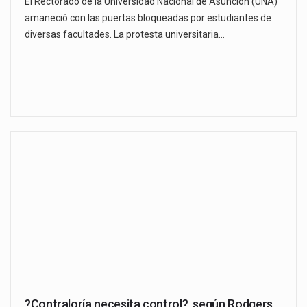
El Rectorado de la Universidad Nacional de Asunción (UNA)
amaneció con las puertas bloqueadas por estudiantes de
diversas facultades. La protesta universitaria…
?Contraloría necesita control?, según Rodgers