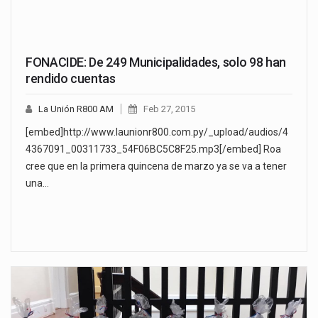
FONACIDE: De 249 Municipalidades, solo 98 han
rendido cuentas
La Unión R800 AM
Feb 27, 2015
[embed]http://www.launionr800.com.py/_upload/audios/4
4367091_00311733_54F06BC5C8F25.mp3[/embed] Roa
cree que en la primera quincena de marzo ya se va a tener
una…