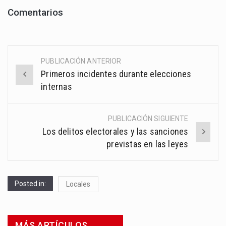
Gran Mar...
Comentarios
PUBLICACIÓN ANTERIOR
Post
Primeros incidentes durante elecciones
navigation
internas
PUBLICACIÓN SIGUIENTE
Los delitos electorales y las sanciones
previstas en las leyes
Posted in:
Locales
MÁS ARTÍCULOS