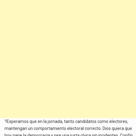
?Esperamos que en la jornada, tanto candidatos como electores,
mantengan un comportamiento electoral correcto. Dios quiera que
hoy gane la democracia y sea una justa cívica sin incidentes. Confío