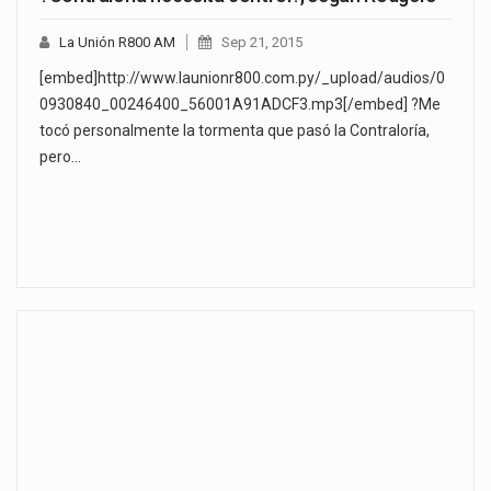
La Unión R800 AM
Sep 21, 2015
[embed]http://www.launionr800.com.py/_upload/audios/0
0930840_00246400_56001A91ADCF3.mp3[/embed] ?Me
tocó personalmente la tormenta que pasó la Contraloría,
pero…