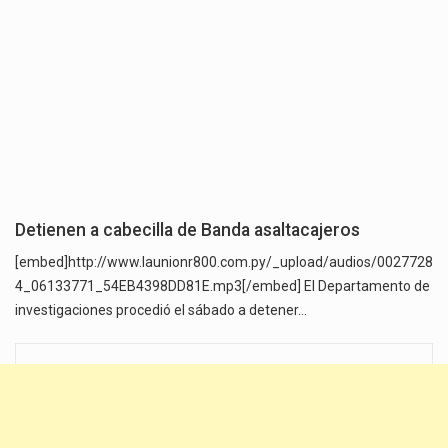
Detienen a cabecilla de Banda asaltacajeros
[embed]http://www.launionr800.com.py/_upload/audios/0027728
4_06133771_54EB4398DD81E.mp3[/embed] El Departamento de
investigaciones procedió el sábado a detener…