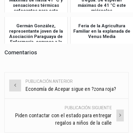
Máximas de hasta 41 °C y
tregua: Se esperan
sensaciones térmicas
máximas de 41 °C este
sofocantes para este
miércoles
jueves
Germán González,
Feria de la Agricultura
representante joven de la
Familiar en la explanada de
Asociación Paraguaya de
Venus Media
Enfermería, convoca a la
Gran Mar...
Comentarios
PUBLICACIÓN ANTERIOR
Post
Economía de Acepar sigue en ?zona roja?
navigation
PUBLICACIÓN SIGUIENTE
Piden contactar con el estado para entregar
regalos a niños de la calle