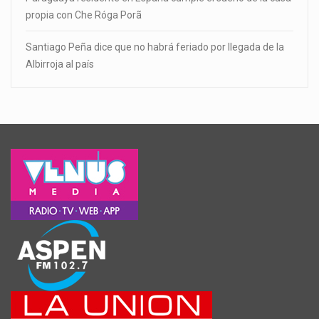
propia con Che Róga Porã
Santiago Peña dice que no habrá feriado por llegada de la
Albirroja al país