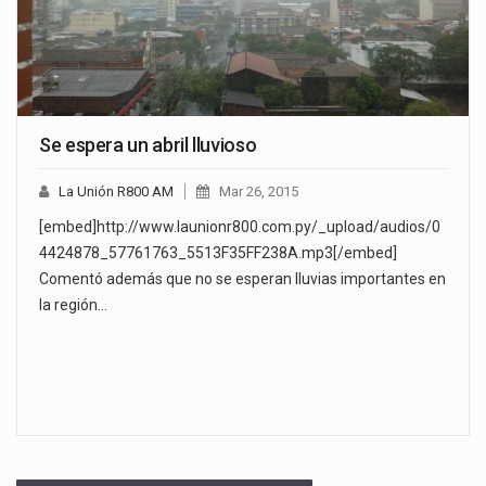
Se espera un abril lluvioso
La Unión R800 AM
Mar 26, 2015
[embed]http://www.launionr800.com.py/_upload/audios/0
4424878_57761763_5513F35FF238A.mp3[/embed]
Comentó además que no se esperan lluvias importantes en
la región…