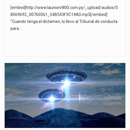
[embed]http://www.launionr800.com.py/_upload/audios/0
8569692_00760561_54B543F3C14A0.mp3[/embed]
"Cuando tenga el dictamen, lo llevo al Tribunal de conducta
para…