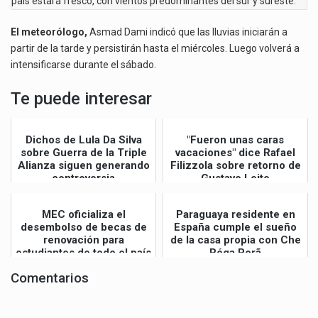
país estará fresco, con vientos predominantes del sur y sureste.
El meteorólogo,
Asmad Dami indicó que las lluvias iniciarán a
partir de la tarde y persistirán hasta el miércoles. Luego volverá a
intensificarse durante el sábado.
Te puede interesar
Dichos de Lula Da Silva
"Fueron unas caras
sobre Guerra de la Triple
vacaciones" dice Rafael
Alianza siguen generando
Filizzola sobre retorno de
controversia
Gustavo Leite
MEC oficializa el
Paraguaya residente en
desembolso de becas de
España cumple el sueño
renovación para
de la casa propia con Che
estudiantes de todo el país
Róga Porã
Comentarios