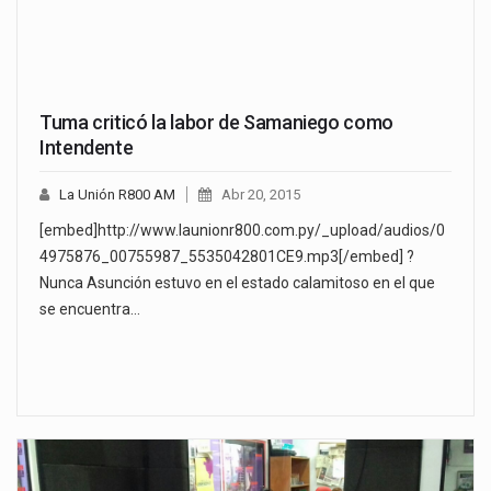
Tuma criticó la labor de Samaniego como
Intendente
La Unión R800 AM
Abr 20, 2015
[embed]http://www.launionr800.com.py/_upload/audios/0
4975876_00755987_5535042801CE9.mp3[/embed] ?
Nunca Asunción estuvo en el estado calamitoso en el que
se encuentra…