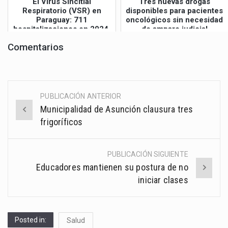
El Virus Sincitial
Tres nuevas drogas
Respiratorio (VSR) en
disponibles para pacientes
Paraguay: 711
oncológicos sin necesidad
hospitalizaciones en 2024,
de amparo judicial
8 muertes
Comentarios
PUBLICACIÓN ANTERIOR
Post
Municipalidad de Asunción clausura tres
navigation
frigoríficos
PUBLICACIÓN SIGUIENTE
Educadores mantienen su postura de no
iniciar clases
Posted in:
Salud