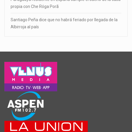
propia con Che Róga Porã
Santiago Peña dice que no habrá feriado por llegada de la
Albirroja al país