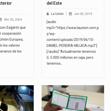
terior
del Este
La Unión
Jun 03, 2019
Abr 26, 2024
[audio
con Szijjártó que
mp3="https://www.launion.com.p
er cooperación
y/wp-
 Unión Europea,
content/uploads/2019/06/10-
o los valores
DANIEL-PEREIRA-MUJICA.mp3"]
beranos de los
[/audio] "Actualmente tenemos
G. 5.000 millones en caja, pero
tenemos…