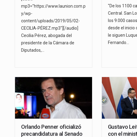
"De los 1100 c
mp3="https://www.launion.com.p
Central. San L
y/wp-
los 9.000 caso
content/uploads/2019/05/02-
desde el inicio
CECILIA-PÉREZ.mp3"][/audio]
le siguen Luqu
Cecilia Pérez, abogada del
Fernando…
presidente de la Cámara de
Diputados,…
Orlando Penner oficializó
Gustavo Lei
precandidatura al Senado
con el minis