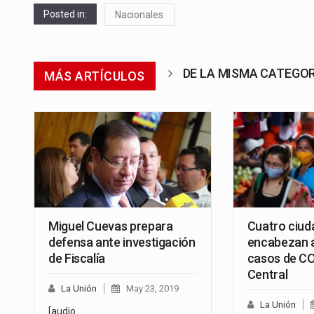
Posted in:
Nacionales
DE LA MISMA CATEGO
MÁS ARTÍCULOS
Miguel Cuevas prepara
Cuatro ciud
defensa ante investigación
encabezan 
de Fiscalía
casos de C
Central
La Unión
May 23, 2019
La Unión
[audio