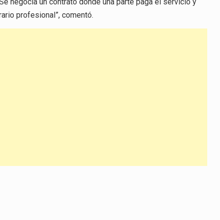
“Se negocia un contrato donde una parte paga el servicio y
disminuir
rario profesional”, comentó.
el
volumen.