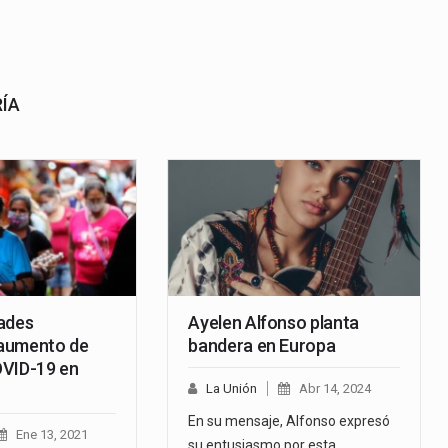
RÍA
ades
Ayelen Alfonso planta
aumento de
bandera en Europa
OVID-19 en
La Unión
Abr 14, 2024
En su mensaje, Alfonso expresó
Ene 13, 2021
su entusiasmo por esta