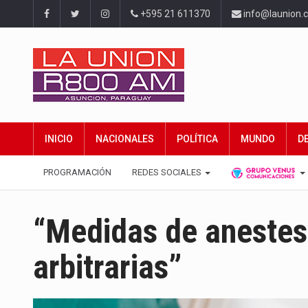
+595 21 611370
info@launion.
INICIO
NACIONALES
POLÍTICA
MUNDO
D
PROGRAMACIÓN
REDES SOCIALES
“Medidas de anestes
arbitrarias”