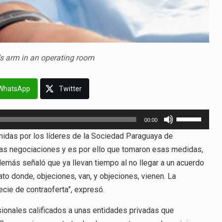
t's arm in an operating room
WhatsApp
Twitter
Utiliza
00:00
las
idas por los líderes de la Sociedad Paraguaya de
teclas
 las negociaciones y es por ello que tomaron esas medidas,
de
Además señaló que ya llevan tiempo al no llegar a un acuerdo
flecha
o donde, objeciones, van, y objeciones, vienen. La
arriba/abajo
cie de contraoferta”, expresó.
para
aumentar
sionales calificados a unas entidades privadas que
o