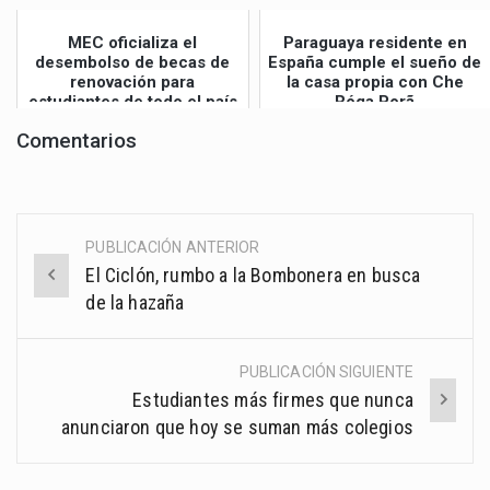
MEC oficializa el
Paraguaya residente en
desembolso de becas de
España cumple el sueño de
renovación para
la casa propia con Che
estudiantes de todo el país
Róga Porã
Comentarios
PUBLICACIÓN ANTERIOR
Post
El Ciclón, rumbo a la Bombonera en busca
navigation
de la hazaña
PUBLICACIÓN SIGUIENTE
Estudiantes más firmes que nunca
anunciaron que hoy se suman más colegios