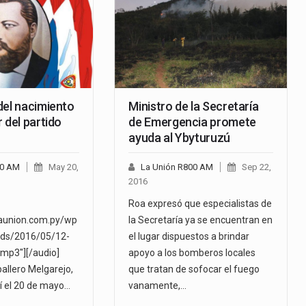
del nacimiento
Ministro de la Secretaría
 del partido
de Emergencia promete
ayuda al Ybyturuzú
00 AM
May 20,
La Unión R800 AM
Sep 22,
2016
Roa expresó que especialistas de
launion.com.py/wp
la Secretaría ya se encuentran en
ads/2016/05/12-
el lugar dispuestos a brindar
mp3"][/audio]
apoyo a los bomberos locales
allero Melgarejo,
que tratan de sofocar el fuego
í el 20 de mayo…
vanamente,…