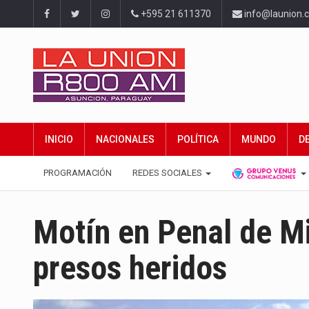
+595 21 611370
info@launion.
INICIO
NACIONALES
POLÍTICA
MUNDO
D
PROGRAMACIÓN
REDES SOCIALES
Motín en Penal de Mi
presos heridos