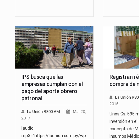
IPS busca que las
Registran r
empresas cumplan con el
compra de 
pago del aporte obrero
patronal
La Unión R8
2015
La Unión R800 AM
Mar 20,
Unos Gs. 595 m
2017
inversión en el
[audio
concepto de M
mp3="https://launion.com.py/wp
Insumos Médic