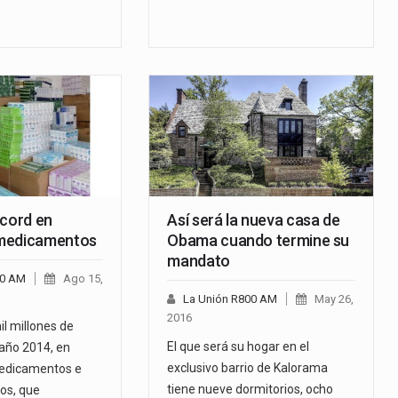
écord en
Así será la nueva casa de
medicamentos
Obama cuando termine su
mandato
00 AM
Ago 15,
La Unión R800 AM
May 26,
2016
il millones de
El que será su hogar en el
 año 2014, en
exclusivo barrio de Kalorama
edicamentos e
tiene nueve dormitorios, ocho
os, que