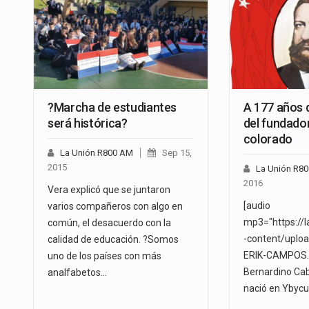
?Marcha de estudiantes
A 177 años 
será histórica?
del fundador
colorado
La Unión R800 AM
Sep 15,
2015
La Unión R8
2016
Vera explicó que se juntaron
[audio
varios compañeros con algo en
mp3="https://
común, el desacuerdo con la
-content/uplo
calidad de educación. ?Somos
ERIK-CAMPOS.
uno de los países con más
Bernardino Cab
analfabetos…
nació en Ybycu