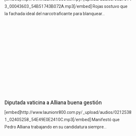
3_00043603_54B51743B072A.mp3[/embed] Rojas sostuvo que
la fachada ideal del narcotraficante para blanquear…
Diputada vaticina a Alliana buena gestión
[embed]http://www.launionr800.com.py/_upload/audios/0212538
1_02405258_54E49E0E2410C.mp3[/embed] Manifestó que
Pedro Alliana trabajando en su candidatura siempre…