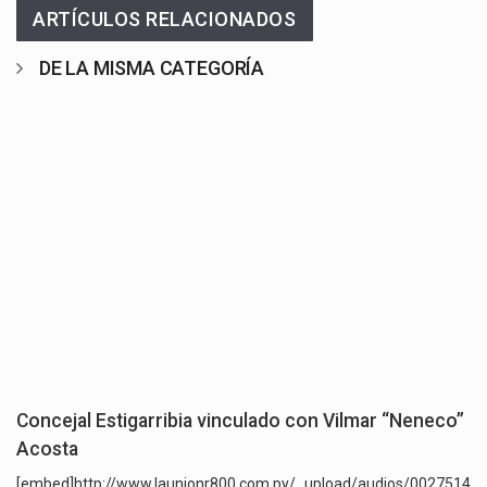
ARTÍCULOS RELACIONADOS
DE LA MISMA CATEGORÍA
Concejal Estigarribia vinculado con Vilmar “Neneco”
Acosta
[embed]http://www.launionr800.com.py/_upload/audios/0027514