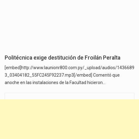
Politécnica exige destitución de Froilán Peralta
[embed]http://www.launionr800.com.py/_upload/audios/1436689
3_03404182_55FC245F92237.mp3[/embed] Comentó que
anoche en las instalaciones de la Facultad hicieron…