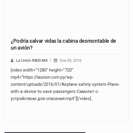
¿Podría salvar vidas la cabina desmontable de
un avión?
La Unión R800 AM
Ene 30, 2016
[video width="1280" height="720"
mp4="https://launion.com.py/wp-
content/uploads/2016/01/Airplane-safety-system-Plane-
with-a-device-to-save-passengers-Самолет-с-
устройством-для-спасения.mp4"][/video]…