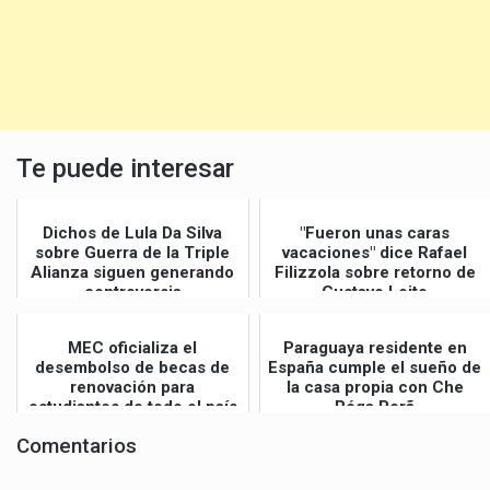
Te puede interesar
Dichos de Lula Da Silva
"Fueron unas caras
sobre Guerra de la Triple
vacaciones" dice Rafael
Alianza siguen generando
Filizzola sobre retorno de
controversia
Gustavo Leite
MEC oficializa el
Paraguaya residente en
desembolso de becas de
España cumple el sueño de
renovación para
la casa propia con Che
estudiantes de todo el país
Róga Porã
Comentarios