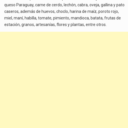
queso Paraguay, carne de cerdo, lechón, cabra, oveja, gallina y pato
caseros, además de huevos, choclo, harina de maíz, poroto rojo,
miel, maní, habilla, tomate, pimiento, mandioca, batata, frutas de
estación, granos, artesanías, flores y plantas, entre otros.