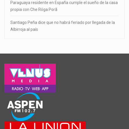
Paraguaya residente en España cumple el sueño de la casa
propia con Che Róga Porã
Santiago Peña dice que no habrá feriado por llegada de la
Albirroja al país