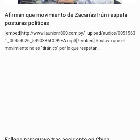
Afirman que movimiento de Zacarías Irún respeta
posturas políticas
[embed]http://www.launionr800.com.py/_upload/audios/0051563
1_00454026_54903B6CC99EA.mp3[/embed] Sostuvo que el
movimiento no es "tiránico" por lo que respetan…
Fallece paraguayo tras accidente en China