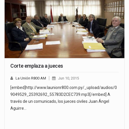
Corte emplaza a jueces
La Unión R800 AM
Jun 10, 2015
[embed]http://www.launionr800.com.py/_upload/audios/0
9049529_25392692_55783D2CEC739.mp3[/embed] A
través de un comunicado, los jueces civiles Juan Ángel
Aguirre…