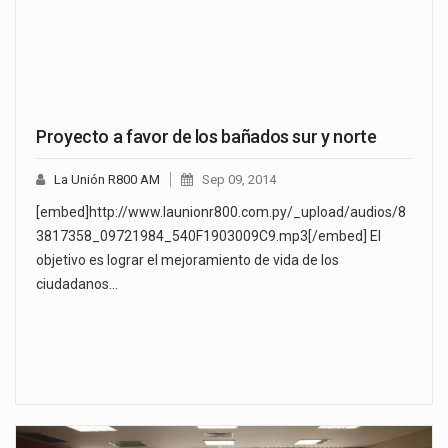
Proyecto a favor de los bañados sur y norte
La Unión R800 AM
Sep 09, 2014
[embed]http://www.launionr800.com.py/_upload/audios/8
3817358_09721984_540F1903009C9.mp3[/embed] El
objetivo es lograr el mejoramiento de vida de los
ciudadanos…