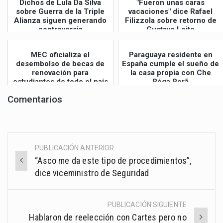
Dichos de Lula Da Silva
"Fueron unas caras
sobre Guerra de la Triple
vacaciones" dice Rafael
Alianza siguen generando
Filizzola sobre retorno de
controversia
Gustavo Leite
MEC oficializa el
Paraguaya residente en
desembolso de becas de
España cumple el sueño de
renovación para
la casa propia con Che
estudiantes de todo el país
Róga Porã
Comentarios
PUBLICACIÓN ANTERIOR
Post
“Asco me da este tipo de procedimientos”,
navigation
dice viceministro de Seguridad
PUBLICACIÓN SIGUIENTE
Hablaron de reelección con Cartes pero no