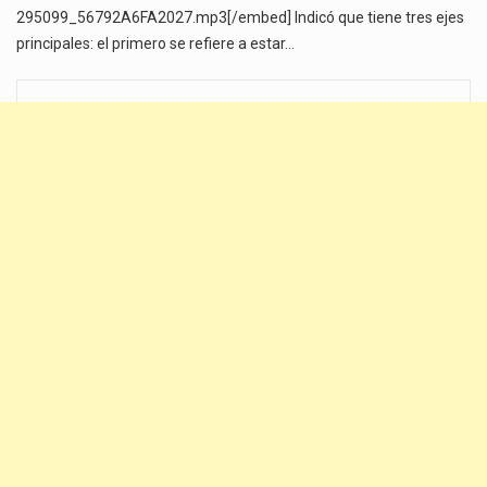
295099_56792A6FA2027.mp3[/embed] Indicó que tiene tres ejes
principales: el primero se refiere a estar…