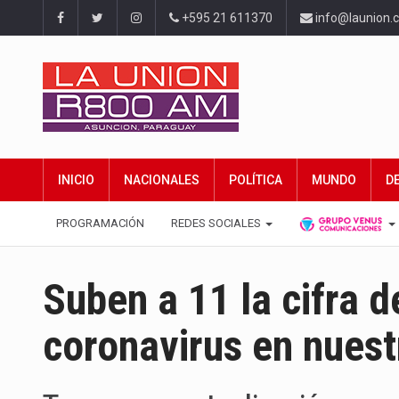
+595 21 611370
info@launion.
INICIO
NACIONALES
POLÍTICA
MUNDO
D
PROGRAMACIÓN
REDES SOCIALES
Suben a 11 la cifra d
coronavirus en nuest