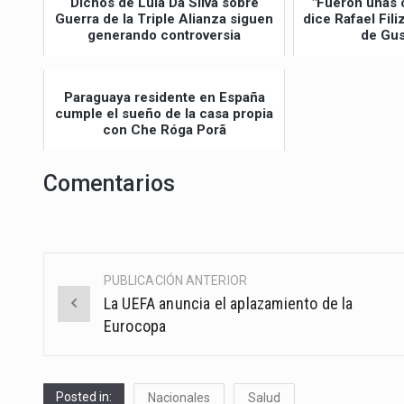
Dichos de Lula Da Silva sobre
"Fueron unas 
Guerra de la Triple Alianza siguen
dice Rafael Fil
generando controversia
de Gus
Paraguaya residente en España
cumple el sueño de la casa propia
con Che Róga Porã
Comentarios
PUBLICACIÓN ANTERIOR
Post
La UEFA anuncia el aplazamiento de la
navigation
Eurocopa
Posted in:
Nacionales
Salud