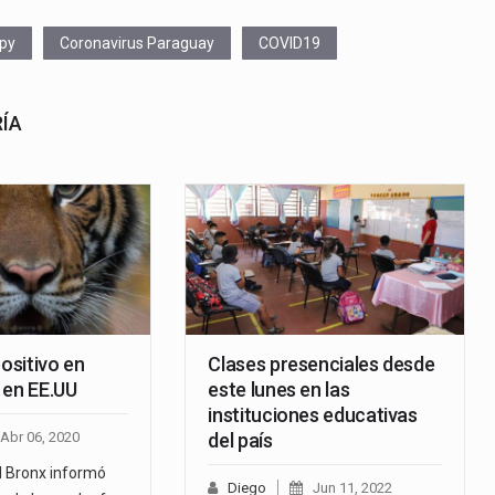
 py
Coronavirus Paraguay
COVID19
RÍA
positivo en
Clases presenciales desde
 en EE.UU
este lunes en las
instituciones educativas
Abr 06, 2020
del país
el Bronx informó
Diego
Jun 11, 2022