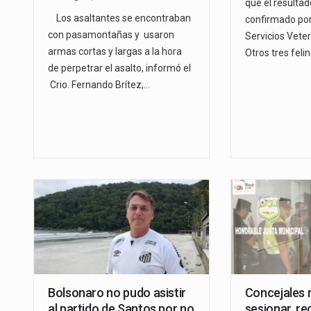
que el resultad
Los asaltantes se encontraban
confirmado por
con pasamontañas y usaron
Servicios Veter
armas cortas y largas a la hora
Otros tres fel
de perpetrar el asalto, informó el
Crio. Fernando Brítez,…
Bolsonaro no pudo asistir
Concejales 
al partido de Santos por no
sesionar, re