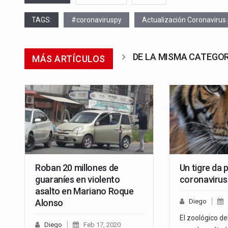
TAGS:
#coronaviruspy
Actualización Coronavirus
DE LA MISMA CATEGO
MÁS ARTÍCULOS
Roban 20 millones de
Un tigre da 
guaraníes en violento
coronavirus
asalto en Mariano Roque
Alonso
Diego
El zoológico d
Diego
Feb 17, 2020