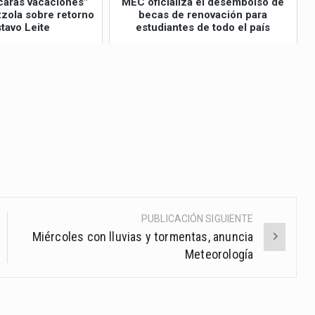
caras vacaciones"
MEC oficializa el desembolso de
izzola sobre retorno
becas de renovación para
tavo Leite
estudiantes de todo el país
PUBLICACIÓN SIGUIENTE
Miércoles con lluvias y tormentas, anuncia
Meteorología