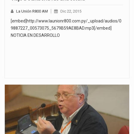
La Unión R800 AM
Dic 22, 2015
[embed]http://www.launionr800.com.py/_upload/audios/0
9887227_00573075_5679B59AE8BAD.mp3[/embed]
NOTICIA EN DESARROLLO