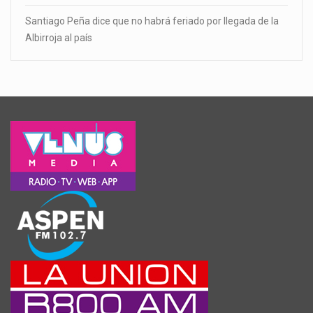
Santiago Peña dice que no habrá feriado por llegada de la
Albirroja al país