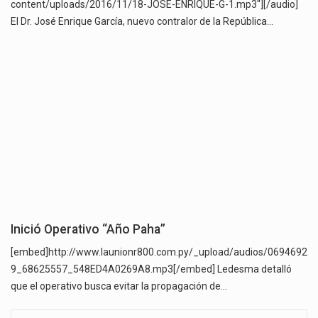
content/uploads/2016/11/18-JOSE-ENRIQUE-G-1.mp3"][/audio]
El Dr. José Enrique García, nuevo contralor de la República…
Inició Operativo “Año Paha”
[embed]http://www.launionr800.com.py/_upload/audios/0694692
9_68625557_548ED4A0269A8.mp3[/embed] Ledesma detalló
que el operativo busca evitar la propagación de…